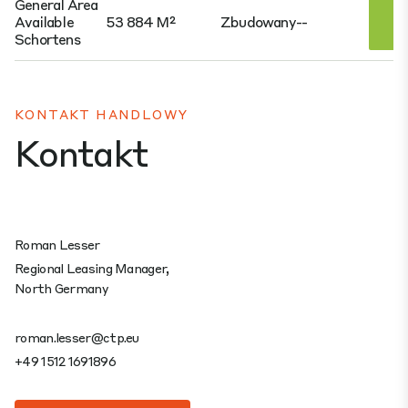
General Area
Z
Available
53 884 M²
Zbudowany
--
Sz
Schortens
KONTAKT HANDLOWY
Kontakt
Roman Lesser
Regional Leasing Manager,
North Germany
roman.lesser@ctp.eu
+49 1512 1691896