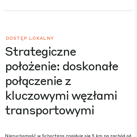
DOSTĘP LOKALNY
Strategiczne
położenie: doskonałe
połączenie z
kluczowymi węzłami
transportowymi
Nieruchomość w Schortens znajduje się 5 km na zachód od