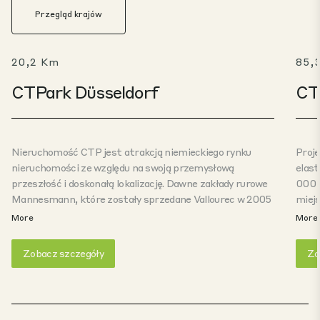
Przegląd krajów
20,2 Km
85,
CTPark Düsseldorf
CT
Nieruchomość CTP jest atrakcją niemieckiego rynku
Proje
nieruchomości ze względu na swoją przemysłową
elast
przeszłość i doskonałą lokalizację. Dawne zakłady rurowe
000 m
Mannesmann, które zostały sprzedane Vallourec w 2005
miejs
r., znajdowały się w dzielnicy Düsseldorf-Rath od 1899 r.
pocz
More
More
Obszar ten jest obecnie przekształcany przez CTP w
fotow
wielofunkcyjny park biznesowy, który nie pozostawia nic
korzy
Zobacz szczegóły
Zo
do życzenia swoim użytkownikom. Oprócz tradycyjnych
Ponad
hal magazynowych i produkcyjnych, a także
stan
reprezentacyjnych powierzchni biurowych, nieruchomość
m² po
oferuje wielofunkcyjne obszary przemysłu lekkiego.
620 d