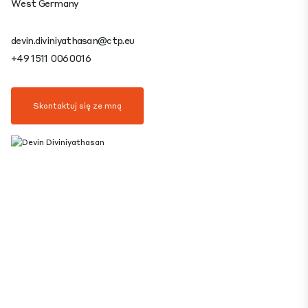
West Germany
devin.diviniyathasan@ctp.eu
+49 1511 0060016
Skontaktuj się ze mną