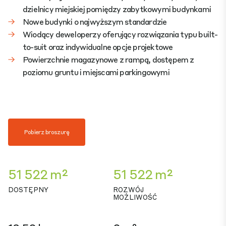
dzielnicy miejskiej pomiędzy zabytkowymi budynkami
Nowe budynki o najwyższym standardzie
Wiodący deweloperzy oferujący rozwiązania typu built-
to-suit oraz indywidualne opcje projektowe
Powierzchnie magazynowe z rampą, dostępem z
poziomu gruntu i miejscami parkingowymi
Pobierz broszurę
51 522 m²
51 522 m²
DOSTĘPNY
ROZWÓJ
MOŻLIWOŚĆ