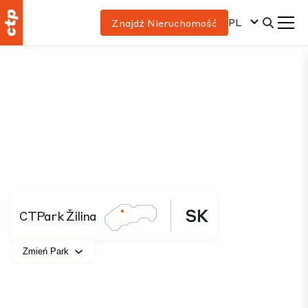
PL
Znajdź Nieruchomość
SK
CTPark Žilina
Zmień Park