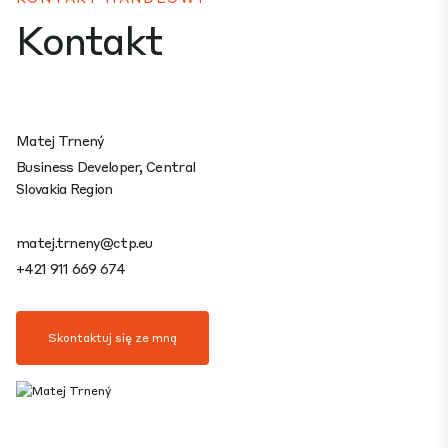
Kontakt
Matej Trnený
Business Developer, Central
Slovakia Region
matej.trneny@ctp.eu
+421 911 669 674
Skontaktuj się ze mną