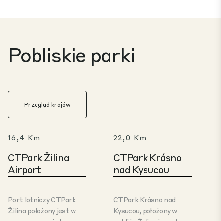
Pobliskie parki
Przegląd krajów
16,4 Km
22,0 Km
CTPark Žilina
CTPark Krásno
Airport
nad Kysucou
Port lotniczy CTPark
CTPark Krásno nad
Žilina położony jest w
Kysucou, położony w
samym sercu jednego ze
pobliżu Żyliny i czesko-