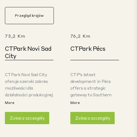
Przegląd krajów
73,2 Km
76,2 Km
CTPark Novi Sad
CTPark Pécs
City
CTPark Novi Sad City
CTP’s latest
oferuje szeroki zakres
development in Pécs
możliwości dla
offers a strategic
działalności produkcyjnej
gateway to Southern
i magazynowej. Park
Hungary and the
More
More
położony jest na
broader Balkan region.
atrakcyjnym obszarze
The location combines
Zobacz szczegóły
Zobacz szczegóły
miejskim i wyposażony
strong regional
we wszelką wymaganą
connectivity with a well-
infrastrukturę,
established industrial