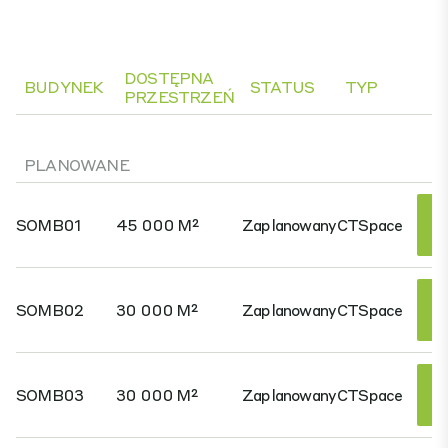
DOSTĘPNA
BUDYNEK
STATUS
TYP
PRZESTRZEŃ
PLANOWANE
SOMB01
45 000 M²
Zaplanowany
CTSpace
SOMB02
30 000 M²
Zaplanowany
CTSpace
SOMB03
30 000 M²
Zaplanowany
CTSpace