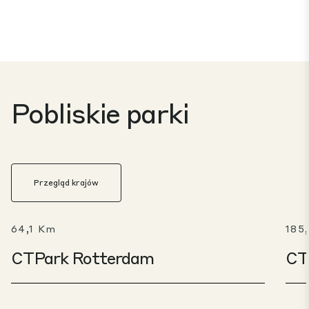
Pobliskie parki
Przegląd krajów
64,1 Km
185
CTPark Rotterdam
CT