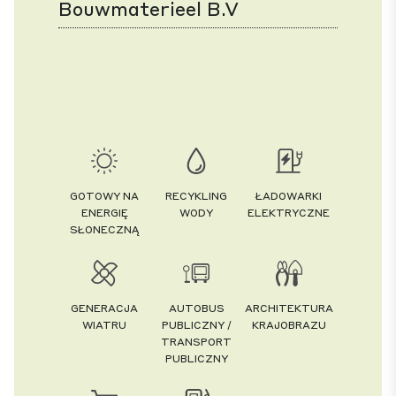
Bouwmaterieel B.V
GOTOWY NA
RECYKLING
ŁADOWARKI
ENERGIĘ
WODY
ELEKTRYCZNE
SŁONECZNĄ
GENERACJA
AUTOBUS
ARCHITEKTURA
WIATRU
PUBLICZNY /
KRAJOBRAZU
TRANSPORT
PUBLICZNY