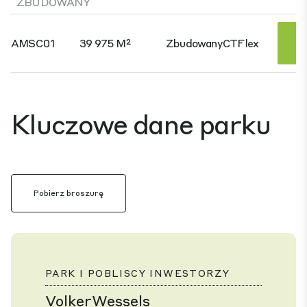
ZBUDOWANY
Z
AMSC01
39 975 M²
Zbudowany
CTFlex
Sz
Kluczowe dane parku
Pobierz broszurę
PARK I POBLISCY INWESTORZY
VolkerWessels