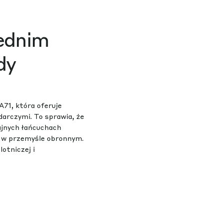
rednim
dy
A71, która oferuje
darczymi. To sprawia, że
dajnych łańcuchach
ie w przemyśle obronnym.
lotniczej i