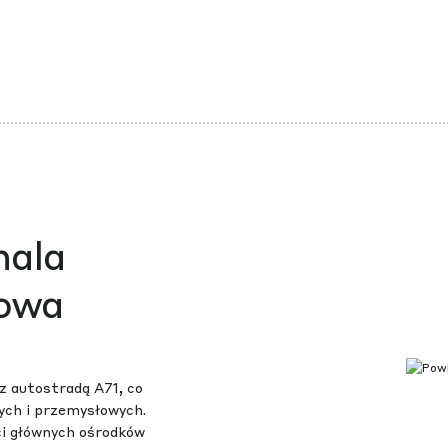
hala
owa
z autostradą A71, co
nych i przemysłowych.
ści głównych ośrodków