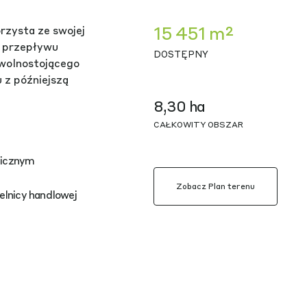
15 451 m²
rzysta ze swojej
a przepływu
DOSTĘPNY
 wolnostojącego
 z późniejszą
8,30 ha
CAŁKOWITY OBSZAR
licznym
Zobacz Plan terenu
elnicy handlowej