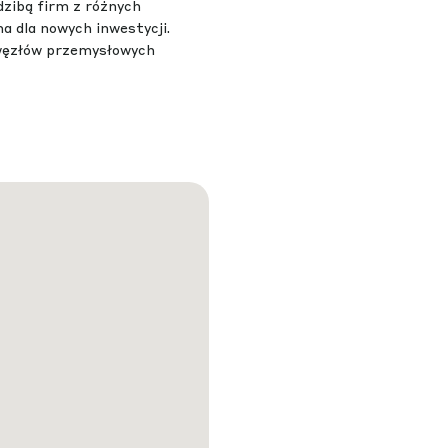
edzibą firm z różnych
na dla nowych inwestycji.
 węzłów przemysłowych