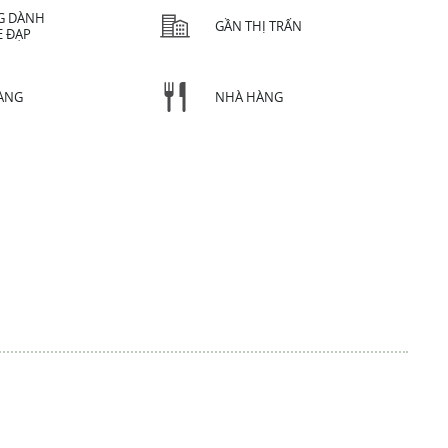
G DÀNH
GẦN THỊ TRẤN
E ĐẠP
ÀNG
NHÀ HÀNG