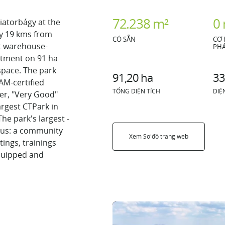
72.238 m²
0
iatorbágy at the
ly 19 kms from
CÓ SẴN
CƠ 
rt warehouse-
PHÁ
estment on 91 ha
space. The park
91,20 ha
33
AM-certified
TỔNG DIỆN TÍCH
DIỆ
her, "Very Good"
argest CTPark in
he park's largest -
aus: a community
Xem Sơ đồ trang web
ings, trainings
equipped and