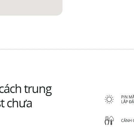
cách trung
PIN MẶ
t chưa
LẮP Đ
CẢNH 