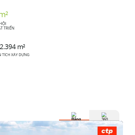
 m²
HỘI
T TRIỂN
2.394 m²
N TÍCH XÂY DỰNG