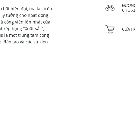
ĐƯỜN
bãi hiện đại, tọa lạc trên
CHO X
, lý tưởng cho hoạt động
là công viên lớn nhất của
M xếp hạng “Xuất sắc”,
CỬA H
s là một trung tâm cộng
 đào tạo và các sự kiện