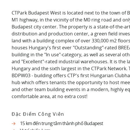
CTPark Budapest West is located next to the town of B
M1 highway, in the vicinity of the M0 ring road and on
Budapest city center. The property is a state-of-the-a
distribution and production center, a green field inv
land with a building complex of over 330,000 m2 floor
houses Hungary's first ever "Outstanding"-rated BREE
building in the "In use"-category, as well as several ot
and "Excellent"-rated industrial warehouses. It is the l
Hungary and the sixth largest in the CTPark Network. T
BDPW03 - building offers CTP's first Hungarian Clubh
hub which offers tenants the opportunity to host meet
and other team building events in a modern, highly 
comfortable area, at no extra cost!
Đặc Điểm Công Viên
15 km đến trung tâm thành phố Budapest