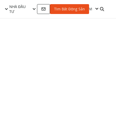
NHÀ ĐẦU
VI
Tìm Bất Động Sản
TƯ