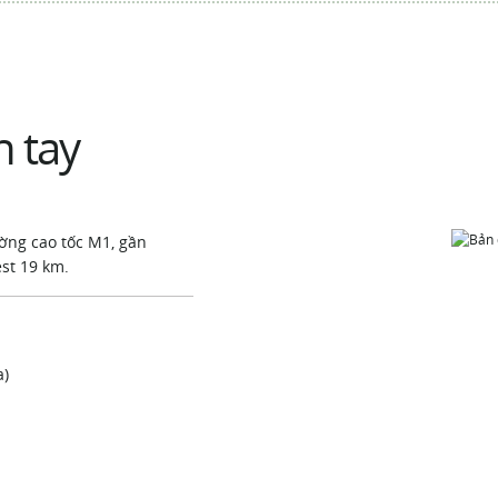
h tay
ờng cao tốc M1, gần
st 19 km.
a)