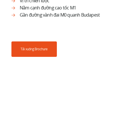
Vị trí chiến lược
Nằm cạnh đường cao tốc M1
Gần đường vành đai M0 quanh Budapest
Tải xuống Brochure