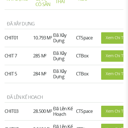
THÁI
CÓ SẴN
ĐÃ XÂY DỰNG
Đã Xây
CHIT01
10.793 M²
CTSpace
Xem Chi Tiết
Dựng
Đã Xây
CHIT 7
285 M²
CTBox
Xem Chi Tiết
Dựng
Đã Xây
CHIT 5
284 M²
CTBox
Xem Chi Tiết
Dựng
ĐÃ LÊN KẾ HOẠCH
Đã Lên Kế
CHIT03
28.500 M²
CTSpace
Xem Chi Tiết
Hoạch
Đã Lên Kế