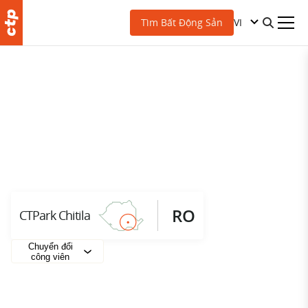
VI
Tìm Bất Động Sản
RO
CTPark Chitila
Chuyển đổi
công viên