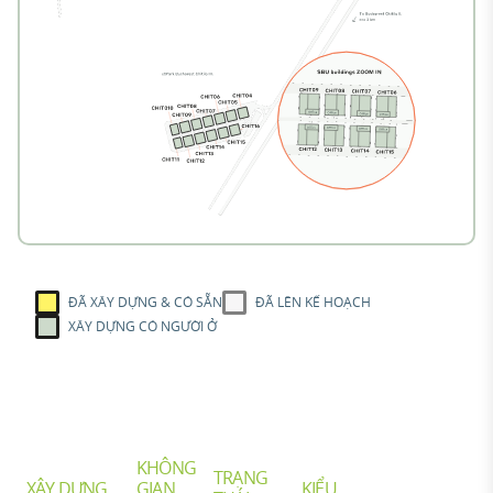
ĐÃ XÂY DỰNG & CÓ SẴN
ĐÃ LÊN KẾ HOẠCH
XÂY DỰNG CÓ NGƯỜI Ở
KHÔNG
TRẠNG
XÂY DỰNG
GIAN
KIỂU