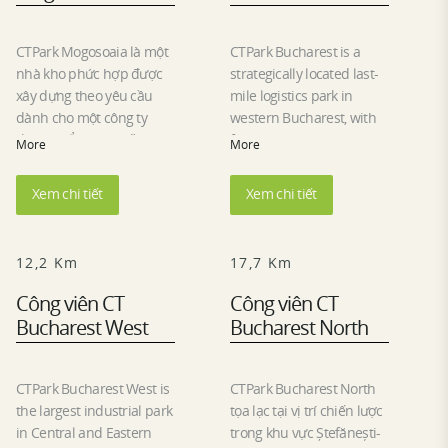
CTPark Mogosoaia là một
CTPark Bucharest is a
nhà kho phức hợp được
strategically located last-
xây dựng theo yêu cầu
mile logistics park in
dành cho một công ty
western Bucharest, with
dược phẩm hàng đầu
fast access to the A1
More
More
trong khu vực. Công viên
highway and the Păcii
nằm trên đường vành đai
and Preciziei metro
Xem chi tiết
Xem chi tiết
của Bucharest với khả
stations. Its location helps
năng tiếp cận và tầm nhìn
businesses reduce
cao.
transportation costs and
12,2 Km
17,7 Km
improve delivery times.
Built to BREEAM
Công viên CT
Công viên CT
standards, the park offers
Bucharest West
Bucharest North
flexible Class A
warehouse spaces,
modern offices and on-
CTPark Bucharest West is
CTPark Bucharest North
site amenities including a
the largest industrial park
tọa lạc tại vị trí chiến lược
canteen, medical facilities,
in Central and Eastern
trong khu vực Ștefănești-
parking and landscaped