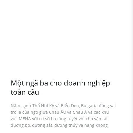
Một ngã ba cho doanh nghiệp
Cơ
toàn cầu
Bul
lan
Nằm cạnh Thổ Nhĩ Kỳ và Biển Đen, Bulgaria đóng vai
cản
trò là cửa ngõ giữa Châu Âu và Châu Á và các khu
tiế
vực MENA với cơ sở hạ tầng tuyệt vời cho vận tải
Nhĩ
đường bộ, đường sắt, đường thủy và hàng không