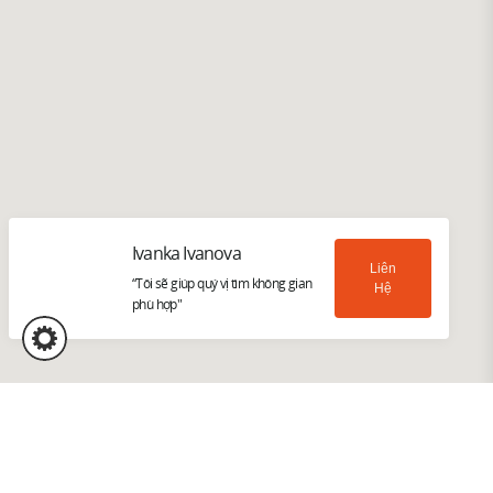
Ivanka Ivanova
Liên
“Tôi sẽ giúp quý vị tìm không gian
Hệ
phù hợp"