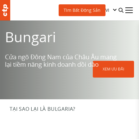
VI
Tìm Bất Động Sản
Bungari
Cửa ngõ Đông Nam của Châu Âu mang
lại tiềm năng kinh doanh dồi dào
XEM ƯU ĐÃI
TẠI SAO LẠI LÀ BULGARIA?