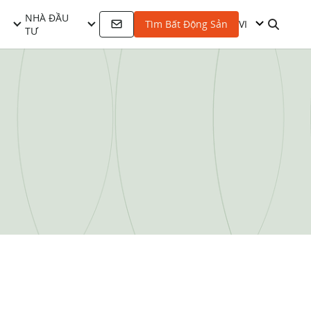
NHÀ ĐẦU
VI
Tìm Bất Động Sản
TƯ