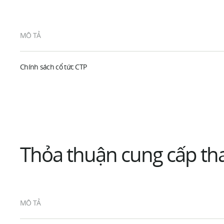
MÔ TẢ
Chính sách cổ tức CTP
Thỏa thuận cung cấp t
MÔ TẢ