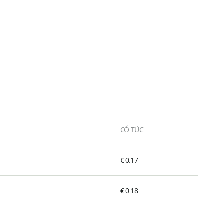
CỔ TỨC
€ 0.17
€ 0.18