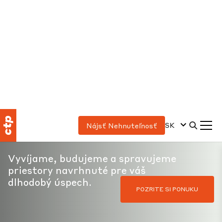
SK
Nájsť Nehnuteľnosť
S CTP sa počíta
každý meter
Vyvíjame, budujeme a spravujeme
priestory navrhnuté pre váš
dlhodobý úspech.
POZRITE SI PONUKU
PREČO CTP