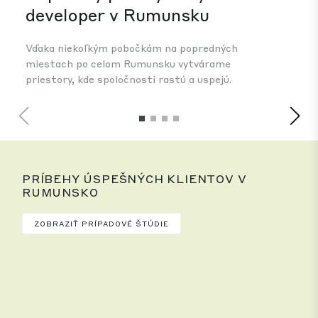
miestach po celom Rumunsku vytvárame
IT,
priestory, kde spoločnosti rastú a uspejú.
naš
pot
PRÍBEHY ÚSPEŠNÝCH KLIENTOV V
RUMUNSKO
ZOBRAZIŤ PRÍPADOVÉ ŠTÚDIE