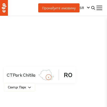
SR
Пронађите имовину
RO
CTPark Chitila
Свитцх Парк