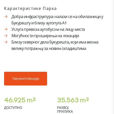
Карактеристике Парка
Добра инфраструктура: налази се на обилазници у
Букурешту и близу аутопута А1
Услуга превоза аутобусом на лицу места
Могућности проширења на локацији
Близу северног дела Букурешта, који има веома
велику потражњу за новим складиштима
Преузмите брошуру
46.925 m²
35.563 m²
ДОСТУПНО
РАЗВОЈ
ПРИЛИКА