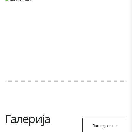
Галерија
Погледати све