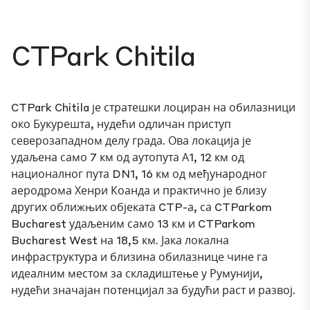
CTPark Chitila
CTPark Chitila је стратешки лоциран на обилазници
око Букурешта, нудећи одличан приступ
северозападном делу града. Ова локација је
удаљена само 7 км од аутопута А1, 12 км од
националног пута DN1, 16 км од међународног
аеродрома Хенри Коанда и практично је близу
других оближњих објеката CTP-а, са CTParkom
Bucharest удаљеним само 13 км и CTParkom
Bucharest West на 18,5 км. Јака локална
инфраструктура и близина обилазнице чине га
идеалним местом за складиштење у Румунији,
нудећи значајан потенцијал за будући раст и развој.