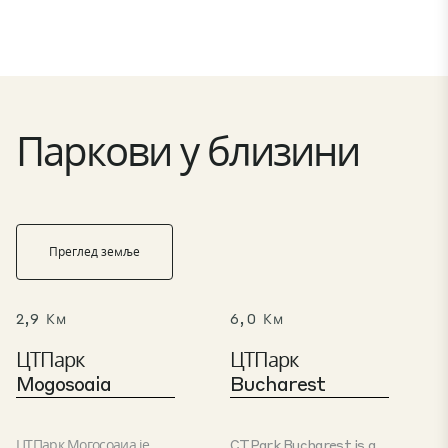
Паркови у близини
Преглед земље
2,9 Км
6,0 Км
ЦТПарк
ЦТПарк
Mogosoaia
Bucharest
ЦТПарк Могосоаиа је
CTPark Bucharest is a