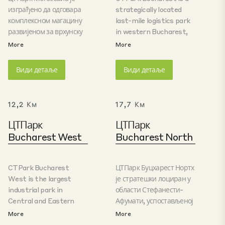
изграђено да одговара
strategically located
комплексном магацину
last-mile logistics park
развијеном за врхунску
in western Bucharest,
фармацеутску компанију
with fast access to the
More
More
у региону. Парк се
A1 highway and the Păcii
налази на обилазници у
and Preciziei metro
Види детаље
Види детаље
Букурешту са високом
stations. Its location
доступношћу и
helps businesses reduce
видљивошћу.
transportation costs
12,2 Км
17,7 Км
and improve delivery
times. Built to BREEAM
ЦТПарк
ЦТПарк
standards, the park
Bucharest West
Bucharest North
offers flexible Class A
warehouse spaces,
modern offices and on-
CTPark Bucharest
ЦТПарк Буцхарест Нортх
site amenities including
West is the largest
је стратешки лоциран у
a canteen, medical
industrial park in
области Стефанести-
facilities, parking and
Central and Eastern
Афумати, успостављеној
landscaped green areas.
Europe, offering
логистичко чвориште
More
More
premium industrial
на северу Букурешта.