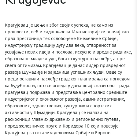
Крагујевац је цењен због својих успеха, не само из
прошлости, већ и садашњости. Има историјски значај као
прва престоница тек ослобођене Кнежевине Србије,
индустријску традицију дугу два века, отвореност за
усвајање нових идеја и послова, искусне и вредне раднике,
образоване младе људе, богато културно наслеђе, а пре
свега оптимизам. Крагујевац је данас лидер привредног
развоја Шумадије и заједница успешних људи. Овде су
преци оставили наслеђе градског планирања са погледом
ка будућности, што се огледа у данашњој снази овог града.
Крагујевац подржава и представља централно средиште
индустријског и економског развоја, административних,
образовних, здравствених, културних и спортских
активности у Шумадији. Крагујевац се налази на
раскрсници главних државних и регионалних путева,
поред железничке пруге и Коридора 10 који повезује
Крагујевац са осталим деловима Србије и Европе.