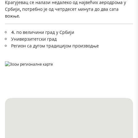
Крагујевац се налази недалеко од највећих аеродрома у
Србији, потребно је од четрдесет минута до два сата
вожње.
4. по величини град у Србији
Универзитетски град
Регион са дугом традицијом производње