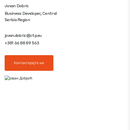
Jovan Dobric
Business Developer, Central
Serbia Region
jovan.dobric@ctp.eu
+381 66 88 89 563
Контактирајте ме