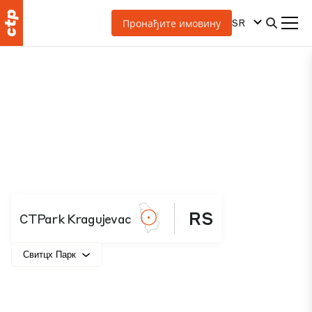
SR
Пронађите имовину
RS
CTPark Kragujevac
Свитцх Парк