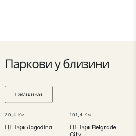
Паркови у близини
Преглед земље
30,4 Км
101,4 Км
ЦТПарк Jagodina
ЦТПарк Belgrade
City