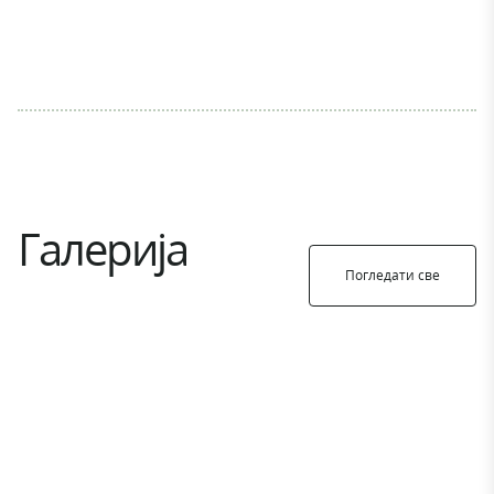
Галерија
Погледати све