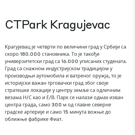
CTPark Kragujevac
Крагујевац је четврти по величини град у Србији са
скоро 180.000 становника. То је такође
универзитетски град са 16.000 уписаних студената.
Град са снажном индустријском традицијом у
производњи аутомобила и ватреног оружја, то је
историјски важан трговачки град због своје
стратешке локације у центру земље са одличним
везама Н/С као и Е/В. Парк се налази одмах изван
центра града, само 300 м од главне северне
градске артерије и само 15 минута вожње до
оближње фабрике Фиат.