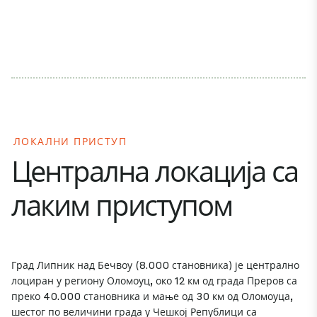
ЛОКАЛНИ ПРИСТУП
Централна локација са
лаким приступом
Град Липник над Бечвоу (8.000 становника) је централно
лоциран у региону Оломоуц, око 12 км од града Преров са
преко 40.000 становника и мање од 30 км од Оломоуца,
шестог по величини града у Чешкој Републици са