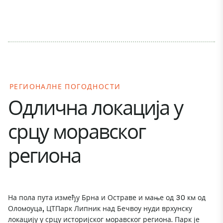
РЕГИОНАЛНЕ ПОГОДНОСТИ
Одлична локација у
срцу моравског
региона
На пола пута између Брна и Остраве и мање од 30 км од
Оломоуца, ЦТПарк Липник над Бечвоу нуди врхунску
локацију у срцу историјског моравског региона. Парк је