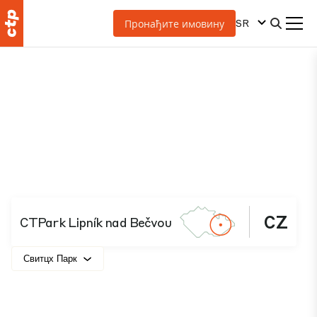
SR
Пронађите имовину
CZ
CTPark Lipník nad Bečvou
Свитцх Парк