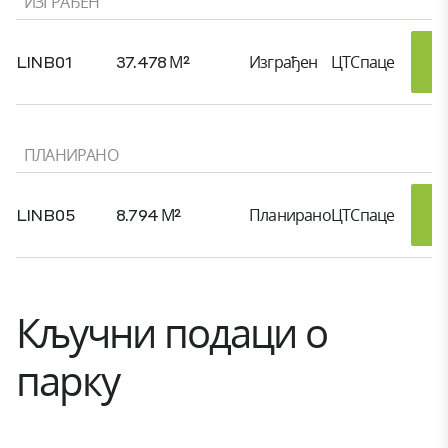
ИЗГРАЂЕН
LINB01
37.478 М²
Изграђен
ЦТСпаце
ПЛАНИРАНО
LINB05
8.794 М²
Планирано
ЦТСпаце
Кључни подаци о
парку