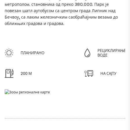
метрополом. становника од преко 380.000. Парк је
повезан шатл аутобусом са центром града Липник над
Бечвоу, са лаким железничким саобраћајним везама до
оближњих градова и градова.
РЕЦИКЛИРАЊЕ
ПЛАНИРАНО
ВОДЕ
200 М
НА САЈТУ