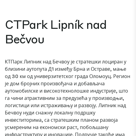
CTPark Lipník nad
Bečvou
КТПарк Липник над Бечвоу је стратешки лоциран у
близини аутопута Д1 између Брна и Остраве, мање
од 30 км од универзитетског града Оломоуц. Регион
је дом бројних произвођача и добављача
аутомобилске и високотехнолошке индустрије, што
га чини атрактивним за предузећа у производњи,
логистици или истраживању и развоју. Липник над
Бечвоу нуди снажну локалну подршку
инвеститорима, са стратешким планом развоја
усмереним на економски раст, побољшану
инфраструктуру и иновације. Подручје такође има