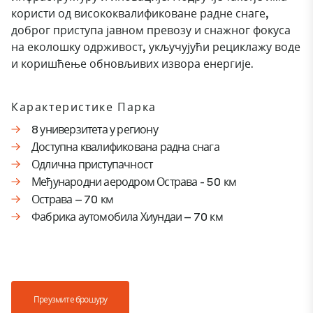
користи од висококвалификоване радне снаге,
доброг приступа јавном превозу и снажног фокуса
на еколошку одрживост, укључујући рециклажу воде
и коришћење обновљивих извора енергије.
Карактеристике Парка
8 универзитета у региону
Доступна квалификована радна снага
Одлична приступачност
Међународни аеродром Острава - 50 км
Острава – 70 км
Фабрика аутомобила Хиундаи – 70 км
Преузмите брошуру