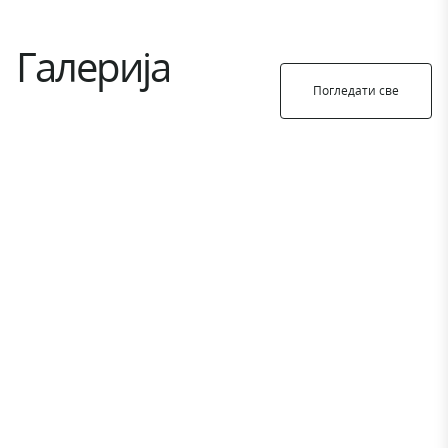
Галерија
Погледати све