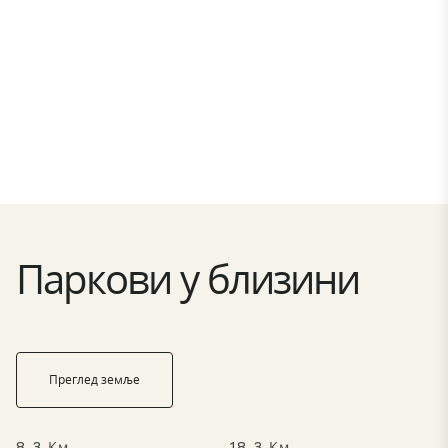
Паркови у близини
Преглед земље
8,3 Км
18,3 Км