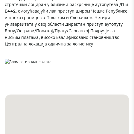
стратешки лоциран у близини раскрснице аутопутева Д1 и
Е442, омогућавајући лак приступ широм Чешке Републике
и преко границе са Пољском и Словачком. Четири
универзитета у овој области Директан приступ аутопуту
Брну/Острави/Пољској/Прагу/Словачкој Подручје са
ниским платама, високо квалификовано становништво
Централна локација одлична за логистику