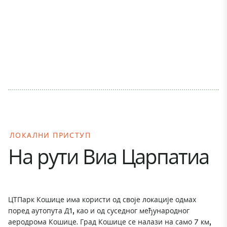
ЛОКАЛНИ ПРИСТУП
На рути Виа Царпатиа
ЦТПарк Кошице има користи од своје локације одмах
поред аутопута Д1, као и од суседног међународног
аеродрома Кошице. Град Кошице се налази на само 7 км,