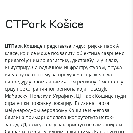
CTPark Košice
ЦТПарк Кошице представља индустријски парк А
класе, који се може похвалити објектима савршено
прилагођеним за логистику, дистрибуцију и лаку
индустрију. Са одличном инфраструктуром, пружа
идеалну платформу за предузећа која желе да
напредују у овом динамичном региону. Смештен у
срцу прекограничног региона који повезује
Мађарску, Пољску и Украјину, ЦТПарк Кошице нуди
стратешки повољну локацију. Близина парка
међународном аеродрому Кошице и његова
близина примарног словачког аутопута исток-
запад, Д1, осигуравају лак приступ не само широм
Словачке већ и суседним тржиштима. Као други по