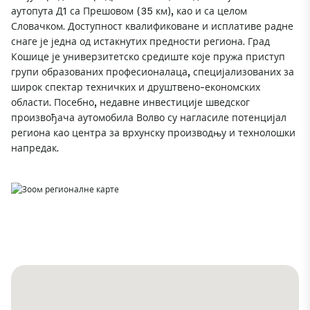
аутопута Д1 са Прешовом (35 км), као и са целом
Словачком. Доступност квалификоване и исплативе радне
снаге је једна од истакнутих предности региона. Град
Кошице је универзитетско средиште које пружа приступ
групи образованих професионалаца, специјализованих за
широк спектар техничких и друштвено-економских
области. Посебно, недавне инвестиције шведског
произвођача аутомобила Волво су нагласиле потенцијал
региона као центра за врхунску производњу и технолошки
напредак.