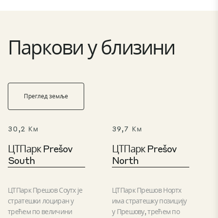
Паркови у близини
Преглед земље
30,2 Км
39,7 Км
ЦТПарк Prešov
ЦТПарк Prešov
South
North
ЦТПарк Прешов Соутх је
ЦТПарк Прешов Нортх
стратешки лоциран у
има стратешку позицију
трећем по величини
у Прешову, трећем по