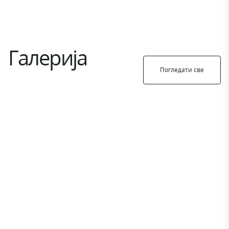
Галерија
Погледати све