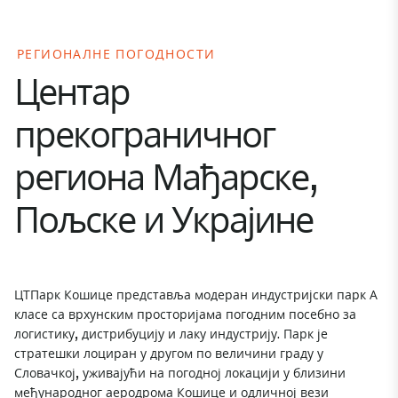
РЕГИОНАЛНЕ ПОГОДНОСТИ
Центар
прекограничног
региона Мађарске,
Пољске и Украјине
ЦТПарк Кошице представља модеран индустријски парк А
класе са врхунским просторијама погодним посебно за
логистику, дистрибуцију и лаку индустрију. Парк је
стратешки лоциран у другом по величини граду у
Словачкој, уживајући на погодној локацији у близини
међународног аеродрома Кошице и одличној вези