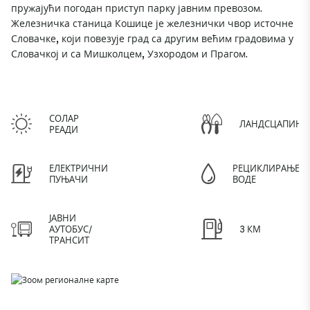
пружајући погодан приступ парку јавним превозом.
Железничка станица Кошице је железнички чвор источне
Словачке, који повезује град са другим већим градовима у
Словачкој и са Мишколцем, Узхородом и Прагом.
СОЛАР
ЛАНДСЦАПИНГ
РЕАДИ
ЕЛЕКТРИЧНИ
РЕЦИКЛИРАЊЕ
ПУЊАЧИ
ВОДЕ
ЈАВНИ
АУТОБУС/
3 КМ
ТРАНСИТ