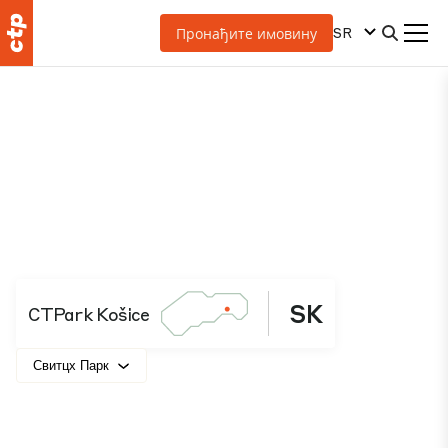
SR
Пронађите имовину
SK
CTPark Košice
Свитцх Парк