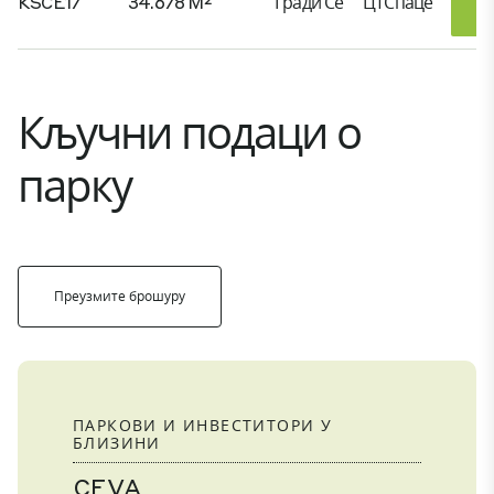
KSCE17
34.678 M²
Гради Се
ЦТСпаце
Кључни подаци о
парку
Преузмите брошуру
ПАРКОВИ И ИНВЕСТИТОРИ У
БЛИЗИНИ
CEVA