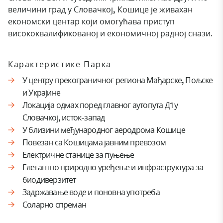
величини град у Словачкој, Кошице је живахан
економски центар који омогућава приступ
висококвалификованој и економичној радној снази.
Карактеристике Парка
У центру прекограничног региона Мађарске, Пољске
и Украјине
Локација одмах поред главног аутопута Д1 у
Словачкој, исток-запад
У близини међународног аеродрома Кошице
Повезан са Кошицама јавним превозом
Електричне станице за пуњење
Елегантно природно уређење и инфраструктура за
биодиверзитет
Задржавање воде и поновна употреба
Соларно спреман