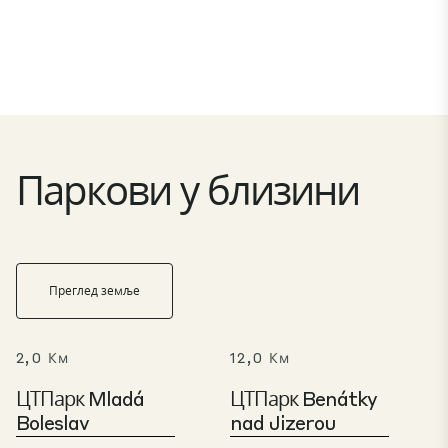
Паркови у близини
Преглед земље
2,0 Км
12,0 Км
ЦТПарк Mladá
ЦТПарк Benátky
Boleslav
nad Jizerou