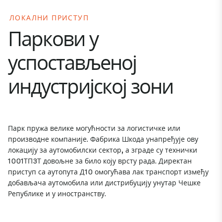
ЛОКАЛНИ ПРИСТУП
Паркови у
успостављеној
индустријској зони
Парк пружа велике могућности за логистичке или
производне компаније. Фабрика Шкода унапређује ову
локацију за аутомобилски сектор, а зграде су технички
1001ТП3Т довољне за било коју врсту рада. Директан
приступ са аутопута Д10 омогућава лак транспорт између
добављача аутомобила или дистрибуцију унутар Чешке
Републике и у иностранству.