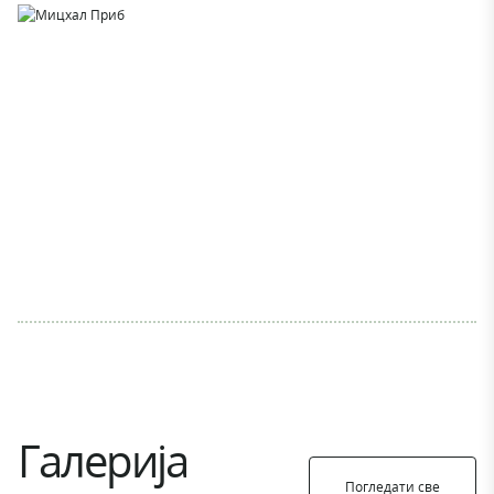
Галерија
Погледати све