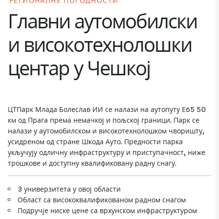
РЕГИОНАЛНЕ ПОГОДНОСТИ
Главни аутомобилски
и високотехнолошки
центар у Чешкој
ЦТПарк Млада Болеслав ИИ се налази на аутопуту Е65 50
км од Прага према немачкој и пољској граници. Парк се
налази у аутомобилском и високотехнолошком чворишту,
усидреном од стране Шкода Ауто. Предности парка
укључују одличну инфраструктуру и приступачност, ниже
трошкове и доступну квалификовану радну снагу.
3 универзитета у овој области
Област са висококвалификованом радном снагом
Подручје ниске цене са врхунском инфраструктуром