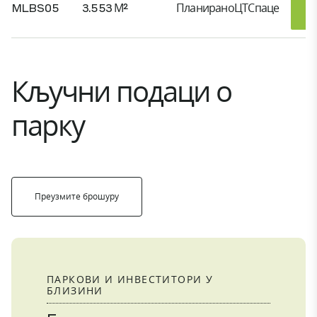
MLBS05
3.553 М²
Планирано
ЦТСпаце
Кључни подаци о
парку
Преузмите брошуру
ПАРКОВИ И ИНВЕСТИТОРИ У
БЛИЗИНИ