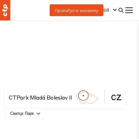
SR
Пронађите имовину
CZ
CTPark Mladá Boleslav II
Свитцх Парк