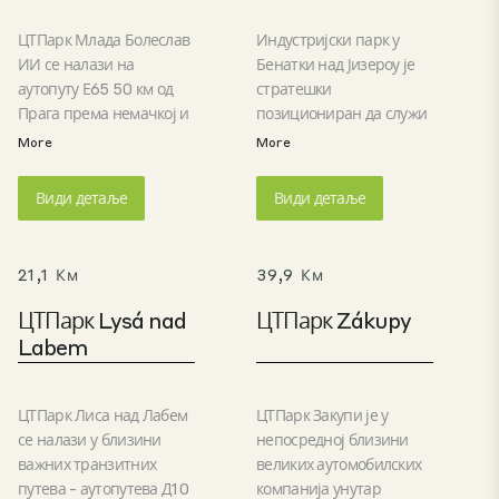
ЦТПарк Млада Болеслав
Индустријски парк у
ИИ се налази на
Бенатки над Јизероу је
аутопуту Е65 50 км од
стратешки
Прага према немачкој и
позициониран да служи
пољској граници. Парк
као одлична локација за
More
More
се налази у
складиштење или лаку
аутомобилском и
производњу,
Види детаље
Види детаље
високотехнолошком
првенствено због своје
чворишту, усидреном од
близине фабрици
стране Шкода Ауто.
ШкодаАуто, али и велике
21,1 Км
39,9 Км
Предности парка
доступности прашком
укључују одличну
тржишту. Савршен
ЦТПарк Lysá nad
ЦТПарк Zákupy
инфраструктуру и
приступ аутопуту Д10
Labem
приступачност, ниже
обезбеђује брз и
трошкове и доступну
несметан приступ парку.
квалификовану радну
Близина Бенатки над
ЦТПарк Лиса над Лабем
ЦТПарк Закупи је у
снагу.
Јизероу и других градова
се налази у близини
непосредној близини
обезбеђује расположиву
важних транзитних
великих аутомобилских
радну снагу.
путева - аутопутева Д10
компанија унутар