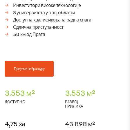
Инвеститори високе технологије
3 универзитета у овој области
Доступна квалификована радна снага
Одлична приступачност
50 км од Прага
Преузмите брошуру
3.553 м²
3.553 м²
ДОСТУПНО
РАЗВОЈ
ПРИЛИКА
4,75 ха
43.898 м²