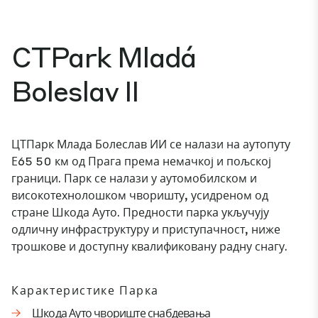
CTPark Mladá
Boleslav II
ЦТПарк Млада Болеслав ИИ се налази на аутопуту
Е65 50 км од Прага према немачкој и пољској
граници. Парк се налази у аутомобилском и
високотехнолошком чворишту, усидреном од
стране Шкода Ауто. Предности парка укључују
одличну инфраструктуру и приступачност, ниже
трошкове и доступну квалификовану радну снагу.
Карактеристике Парка
Шкода Ауто чвориште снабдевања