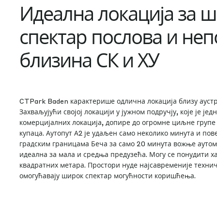
Идеална локација за 
спектар послова и не
близина СК и ХУ
CTPark Baden карактерише одлична локација близу аустр
Захваљујући својој локацији у јужном подручју, које је јед
комерцијалних локација, допире до огромне циљне групе
купаца. Аутопут А2 је удаљен само неколико минута и пове
градским границама Беча за само 20 минута вожње аутом
идеална за мала и средња предузећа. Могу се понудити х
квадратних метара. Простори нуде најсавременије техни
омогућавају широк спектар могућности коришћења.