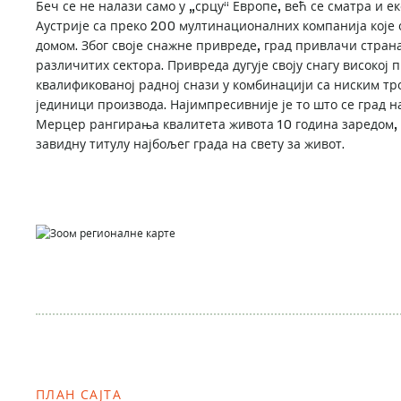
Беч се не налази само у „срцу“ Европе, већ се сматра и 
Аустрије са преко 200 мултинационалних компанија које о
домом. Због своје снажне привреде, град привлачи стран
различитих сектора. Привреда дугује своју снагу високој 
квалификованој радној снази у комбинацији са ниским т
јединици производа. Најимпресивније је то што се град н
Мерцер рангирања квалитета живота 10 година заредом,
завидну титулу најбољег града на свету за живот.
ПЛАН САЈТА