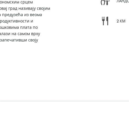
ЛАНД
економским срцем
вај град називају својим
а предузећа из веома
продуктивности и
2 КМ
рошковима плата по
алази на самом врху
 запечативши своју