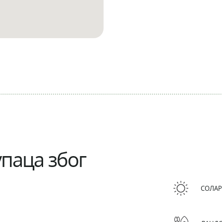
паца због
СОЛАР