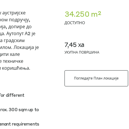
34.250 m²
 аустријске
ном подручју,
ДОСТУПНО
ија, допире до
. Аутопут А2 је
са градским
7,45 ха
лом. Локација је
УКУПНА ПОВРШИНА
дити хале
е техничке
ти коришћења.
Погледајте План локације
for different
prox. 300 sqm up to
 tenant requirements