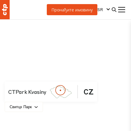
SR
Пронађите имовину
CZ
CTPark Kvasiny
Свитцх Парк