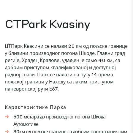
CTPark Kvasiny
ЦТПарк Квасини се налази 20 км од пољске границе
у близини производног погона Шкоде. Главни град
регије, Храдец Кралове, удаљен је само 40 км, са
добрим приступом квалификованој и доступној
радној снази. Парк се налази на путу 14 према
пољској граници у Находу са лаким приступом
паневропској рути Е67.
Карактеристике Парка
600 метара до производног погона Шкода
Аутомотиве
30км од пољске границе са добрим прекограничним