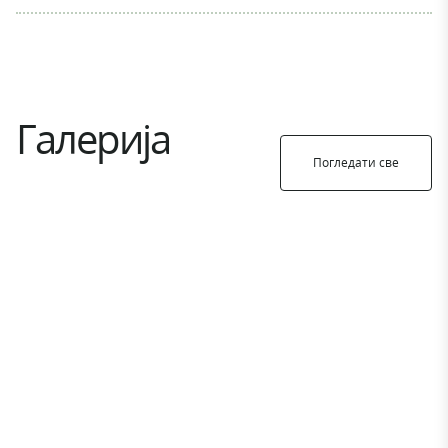
Галерија
Погледати све