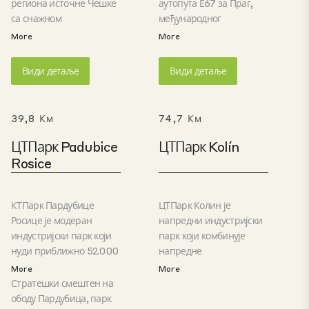
региона источне Чешке
аутопута Е67 за Праг,
са снажном
међународног
индустријском
аеродрома Пардубице и
More
More
традицијом и скоро пола
железнице великог
милиона становника.
капацитета. Главни
Види детаље
Види детаље
Град Храдец Кралове је
инвеститори у околини
регионални центар са
су Фокцонн, Панасониц
много универзитета и
и ТПЦА. Парк је идеалан
39,8 Км
74,7 Км
светски познатих
за компаније које се
предузећа. Његова
баве ИТ, аутомобилским
ЦТПарк Padubice
ЦТПарк Kolín
повезаност са чешком
и високотехнолошким
Rosice
престоницом Прагом и
пословима.
Пољском и Немачком
чини га савршеним
КТПарк Пардубице
ЦТПарк Колин је
местом за све врсте
Росице је модеран
напредни индустријски
пословања.
индустријски парк који
парк који комбинује
нуди приближно 52.000
напредне
м² производног и
карактеристике
More
More
складишног простора
одрживости са
Стратешки смештен на
распоређеног у две
модерном
ободу Пардубица, парк