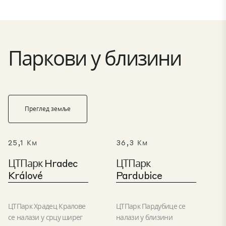
Паркови у близини
Преглед земље
25,1 Км
36,3 Км
ЦТПарк Hradec
ЦТПарк
Králové
Pardubice
ЦТПарк Храдец Кралове
ЦТПарк Пардубице се
се налази у срцу ширег
налази у близини