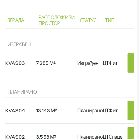
РАСПОЛОЖИВИ
ЗГРАДА
СТАТУС
ТИП
ПРОСТОР
ИЗГРАЂЕН
KVAS03
7.285 М²
Изграђен
ЦТФит
ПЛАНИРАНО
KVAS04
13.143 М²
Планирано
ЦТФит
KVAS02
3.553 М²
Планирано
ЦТСпаце