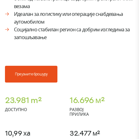
везама
Идеалан за логистику или операције снабдевања
аутомобилом
Социјално стабилан регион са добрим изгледима за
запошљавање
Преузмите брошуру
23.981 m²
16.696 м²
ДОСТУПНО
РАЗВОЈ
ПРИЛИКА
10,99 ха
32.477 м²