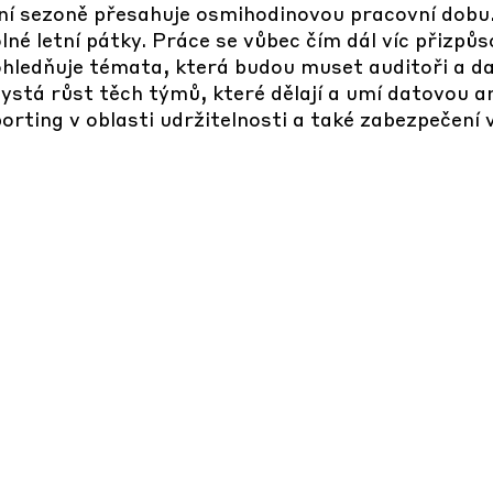
lavní sezoně přesahuje osmihodinovou pracovní dobu
lné letní pátky. Práce se vůbec čím dál víc přiz
ohledňuje témata, která budou muset auditoři a da
hystá růst těch týmů, které dělají a umí datovou 
eporting v oblasti udržitelnosti a také zabezpečení