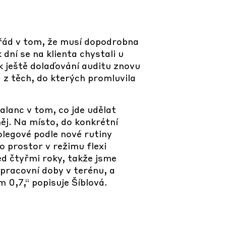
pořád v tom, že musí dopodrobna
dní se na klienta chystali u
k ještě dolaďování auditu znovu
 z těch, do kterých promluvila
balanc v tom, co jde udělat
ěj. Na místo, do konkrétní
kolegové podle nové rutiny
o prostor v režimu flexi
ed čtyřmi roky, takže jsme
 pracovní doby v terénu, a
 0,7,“ popisuje Šíblová.