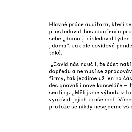
Hlavně práce auditorů, kteří s
prostudovat hospodaření a proce
sebe „doma“, následoval týden 
„doma“. Jak ale covidová pandem
také.
„Covid nás naučil, že část naší
dopředu a nemusí se zpracováva
firmy, tak jezdíme už jen na čás
designovali i nové kanceláře – 
seating. „Měli jsme výhodu v t
využívali jejich zkušenost. Vím
protože se nikdy nesejdeme všic