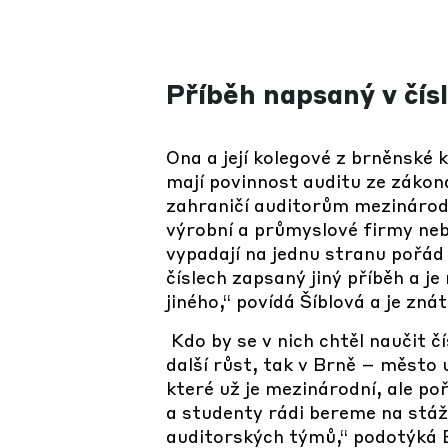
Příběh napsaný v čís
Ona a její kolegové z brněnské k
mají povinnost auditu ze zákona
zahraničí auditorům mezinárodn
výrobní a průmyslové firmy neb
vypadají na jednu stranu pořád 
číslech zapsaný jiný příběh a j
jiného,“ povídá Šíblová a je znát,
Kdo by se v nich chtěl naučit č
další růst, tak v Brně – město 
které už je mezinárodní, ale p
a studenty rádi bereme na stáž
auditorských týmů,“ podotýká B