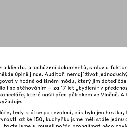
 u klienta, procházení dokumentů, smluv a faktur.
kde úplně jinde. Auditoři nemají život jednoduchý
govat v hodně odlišném módu, který jim doteď čás
o i se stěhováním – za 17 let „bydlení“ v předcho
kanceláře, které našli před půlrokem ve Vlněně. A t
 vyžaduje.
áře, tedy krátce po revoluci, nás byla jen hrstka,
vyrostli až ke 150, kuchyňku jsme měli stále jednu
 takže jsme si museli pořád pronajímat něco navíc