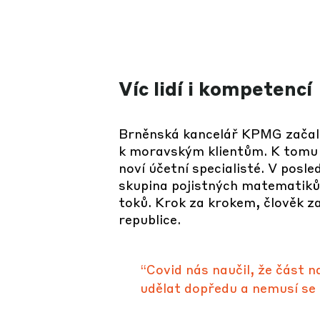
Víc lidí i kompetencí
Brněnská kancelář KPMG začala 
k moravským klientům. K tomu se
noví účetní specialisté. V posled
skupina pojistných matematiků,
toků. Krok za krokem, člověk za
republice.
“Covid nás naučil, že část na
udělat dopředu a nemusí se 