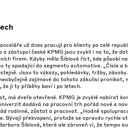
lech
anceláře už dnes pracují pro klienty po celé republ
 a zástupci české KPMG jsou zvyklí i na to, že data
ích firem. Kdyby měla Šíblová říct, kde působí na 
o ty spadající do segmentu automotive. „Čísla a 
stejně. Jsou to výkazy, pohledávky, tržby, zásoby
e neobyčejně zajímavé do tohoto zákulisí pronikat,
 že ji ty příběhy baví i po letech.
íst, má dveře otevřené. KPMG je zvyklé nabírat kont
univerzit dodává na pracovní trh pořád nové a nové 
ořád rodinné, zůstat a pracovat. „Hodně spolupra
e. Bývají překvapení, protože se opravdu rychle s
arbora Šíblová, která ale zároveň ví, že tempo au