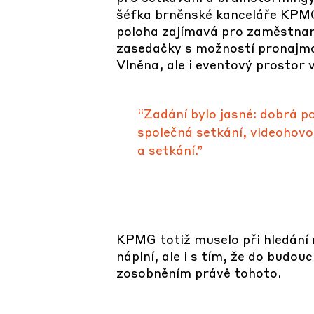
šéfka brněnské kanceláře KPMG,
poloha zajímavá pro zaměstnanc
zasedačky s možností pronajmou
Vlněna, ale i eventový prostor
“Zadání bylo jasné: dobrá 
společná setkání, videohovo
a setkání.”
KPMG totiž muselo při hledání 
náplní, ale i s tím, že do budo
zosobněním právě tohoto.