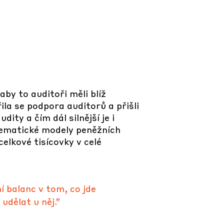
by to auditoři měli blíž
la se podpora auditorů a přišli
dity a čím dál silnější je i
atematické modely peněžních
celkové tisícovky v celé
ní balanc v tom, co jde
udělat u něj.”