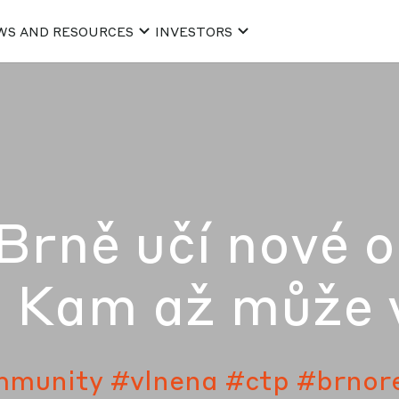
WS AND RESOURCES
INVESTORS
rně učí nové o
. Kam až může 
mmunity
#vlnena
#ctp
#brnor