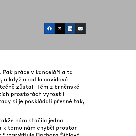
 Pak práce v kanceláři a ta
, a když uhodila covidová
tečně zůstal. Těm z brněnské
zích prostorách vyrostli
ady si je poskládali přesně tak,
 takže nám stačila jedna
 a k tomu nám chyběl prostor
,“ vysvětluje Barbora Šíblová,