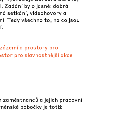
. Zadání bylo jasné: dobrá
ná setkání, videohovory a
í. Tedy všechno to, na co jsou
í.
 zázemí a prostory pro
stor pro slavnostnější akce
m zaměstnanců a jejich pracovní
brněnské pobočky je totiž