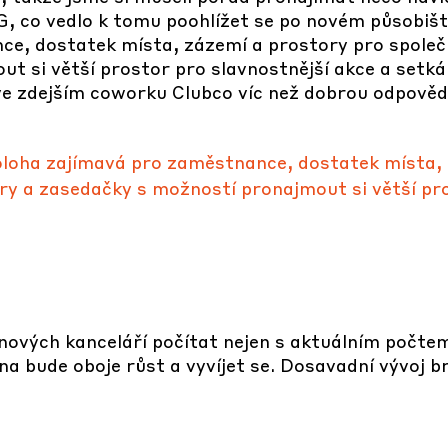
 co vedlo k tomu poohlížet se po novém působišti
e, dostatek místa, zázemí a prostory pro společ
t si větší prostor pro slavnostnější akce a setkán
 ve zdejším coworku Clubco víc než dobrou odpověd
poloha zajímavá pro zaměstnance, dostatek místa,
ry a zasedačky s možností pronajmout si větší pro
nových kanceláří počítat nejen s aktuálním počte
ucna bude oboje růst a vyvíjet se. Dosavadní vývoj 