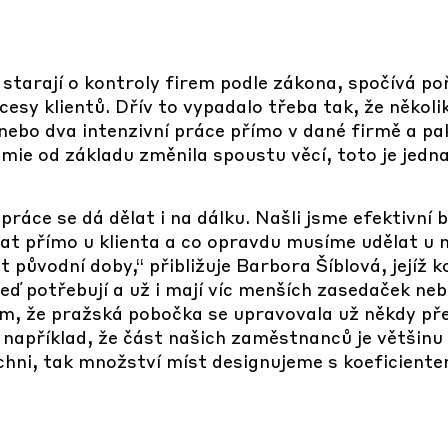
e starají o kontroly firem podle zákona, spočívá 
sy klientů. Dřív to vypadalo třeba tak, že několik 
nebo dva intenzivní práce přímo v dané firmě a pa
ie od základu změnila spoustu věcí, toto je jedna
 práce se dá dělat i na dálku. Našli jsme efektivní 
t přímo u klienta a co opravdu musíme udělat u n
t původní doby,“ přibližuje Barbora Šíblová, jejíž 
teď potřebují a už i mají víc menších zasedaček neb
om, že pražská pobočka se upravovala už někdy př
e například, že část našich zaměstnanců je většinu
hni, tak množství míst designujeme s koeficientem