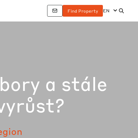
EN
Find Property
bory a stále
vyrůst?
egion