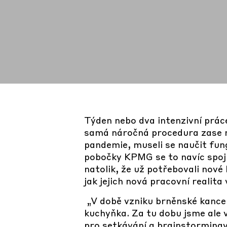
Týden nebo dva intenzivní práce
samá náročná procedura zase ně
pandemie, museli se naučit fun
pobočky KPMG se to navíc spojil
natolik, že už potřebovali nové 
jak jejich nová pracovní realita
„V době vzniku brněnské kancel
kuchyňka. Za tu dobu jsme ale 
pro setkávání a brainstormingy,