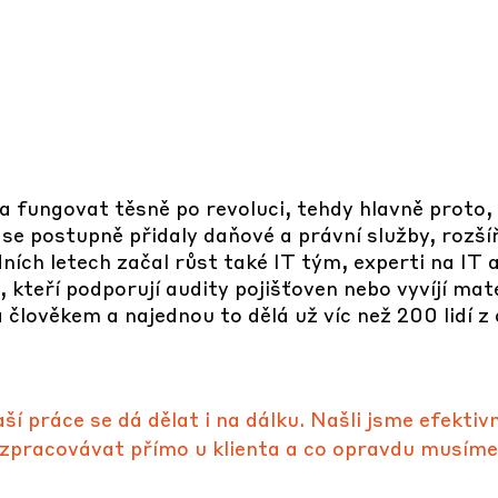
fungovat těsně po revoluci, tehdy hlavně proto, a
 postupně přidaly daňové a právní služby, rozšíři
ních letech začal růst také IT tým, experti na IT au
 kteří podporují audity pojišťoven nebo vyvíjí m
 člověkem a najednou to dělá už víc než 200 lidí z 
ší práce se dá dělat i na dálku. Našli jsme efektiv
zpracovávat přímo u klienta a co opravdu musíme 