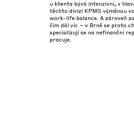
u klienta bývá intenzivní, v h
těchto divizí KPMG výměnou vo
work-life balance. A zároveň z
čím dál víc – v Brně se proto c
specializují se na nefinanční r
pracuje.