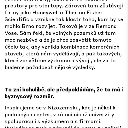
prostory pro startupy. Zároveň tam zůstávají
firmy jako Honeywell a Thermo Fisher
Scientific a vznikne tak klastr toho, kam by se
mohlo Brno rozvíjet. Taková je vize Remona
Vose. Sám řekl, že volných pozemků už tam
moc nezbývá a že je chce zasvětit tomuto
účelu tak, aby vznikla kombinace komerčních
staveb, která nám vydělávají, a pak takových,
které zasvětíme výzkumu a vývoji, ale za to
budeme požadovat nějaké výsledky.
To zní bohulibě, ale předpokládám, že to má i
byznysový rozměr.
Inspirujeme se v Nizozemsku, kde je několik
podobných center, v rámci nichž univerzity
spolupracují s výzkumem a s firmami.
Výsledky se rychle převádí do praxe a vznikají