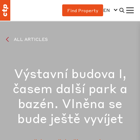
EN
Find Property
ALL ARTICLES
Výstavní budova I,
časem další park a
bazén. Vlněna se
bude ještě vyvíjet