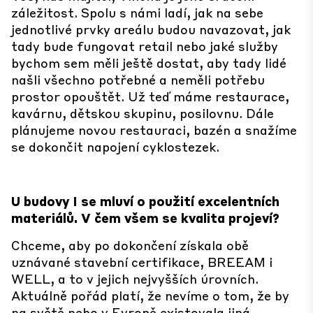
záležitost. Spolu s námi ladí, jak na sebe
jednotlivé prvky areálu budou navazovat, jak
tady bude fungovat retail nebo jaké služby
bychom sem měli ještě dostat, aby tady lidé
našli všechno potřebné a neměli potřebu
prostor opouštět. Už teď máme restaurace,
kavárnu, dětskou skupinu, posilovnu. Dále
plánujeme novou restauraci, bazén a snažíme
se dokončit napojení cyklostezek.
U budovy I se mluví o použití excelentních
materiálů. V čem všem se kvalita projeví?
Chceme, aby po dokončení získala obě
uznávané stavební certifikace, BREEAM i
WELL, a to v jejich nejvyšších úrovních.
Aktuálně pořád platí, že nevíme o tom, že by
na světě nebo v Evropě existovala jiná