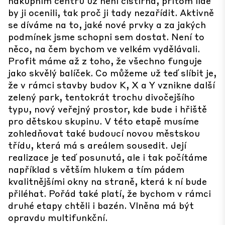
nákupním centru už není čistírna, přitom lidé
by ji ocenili, tak proč ji tady nezařídit. Aktivně
se díváme na to, jaké nové prvky a za jakých
podmínek jsme schopni sem dostat. Není to
něco, na čem bychom ve velkém vydělávali.
Profit máme až z toho, že všechno funguje
jako skvělý balíček. Co můžeme už teď slíbit je,
že v rámci stavby budov K, X a Y vznikne další
zelený park, tentokrát trochu divočejšího
typu, nový veřejný prostor, kde bude i hřiště
pro dětskou skupinu. V této etapě musíme
zohledňovat také budoucí novou městskou
třídu, která má s areálem sousedit. Její
realizace je teď posunutá, ale i tak počítáme
například s větším hlukem a tím pádem
kvalitnějšími okny na straně, která k ní bude
přiléhat. Pořád také platí, že bychom v rámci
druhé etapy chtěli i bazén. Vlněna má být
opravdu multifunkční.