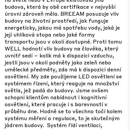
budova, která by obě certifikace v nejvyšší
úrovni zároveň měla. BREEAM posuzuje vliv
budovy na životní prostředí, jak funguje
energeticky, jakou má spotřebu vody, jaká je
její uhlíková stopa nebo jaké formy
transportu jsou v okolí dostupné. Proti tomu
WELL hodnotí vliv budovy na člověka, který
uvnitř sedí – kolik má k dispozici vzduchu,
jestli jsou v okolí podněty jako zeleň nebo
umělecké předměty, zda má k dispozici denní
osvětlení. My zde použijeme LED osvětlení se
systémem řízení, který reaguje na množství
světla, jež padá do budovy. Jsme ovšem
schopni klientům nabídnout i kognitivní
osvětlení, které pracuje i s barevností v
průběhu dne. Hodně se to všechno točí kolem
systému měření a regulace, to je skutečným
jádrem budovy. Systém řídí ventilaci,