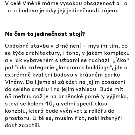
V celé Vlněně máme vysokou obsazenost a i o
tuto budovu je díky její jedinečnosti zájem.
Na čem ta jedinečnost stojí?
Obdobná stavba v Brně není – myslím tím, co
se týče architektury, i toho, v jakém komplexu
a v jak vybaveném službami se nachází. „Íčko“
patří do kategorie „landmark buildings“, jde o
extrémně kvalitní budovu v krásném parku
Vlněny. Dali jsme si záležet na jejím posazení
do celého areálu i na jejím vzhledu. Bude mít
65 metrů, což je na brněnské poměry výjimka,
staví se kolem 40, a velmi specifickou
konzolu, která bude vyčnívat z reliéfu do
prostoru. U té se, musím říct, naši inženýři
dost zapotili.