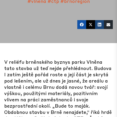
#vlnena
#ctp
#brnoregion
V reliéfu brněnského byznys parku Vlněna
tato stavba už teď nejde přehlédnout. Budova
I zatím ještě pořád roste a její část je skrytá
pod lešením, ale už dnes je jasné, že areálu a
vlastně i celému Brnu dodá novou tvář: svojí
výškou, použitými materiály, pozitivním
vlivem na práci zaměstnanců i svoje
bezprostřední okolí. „Bude to maják.
Obdobnou stavbu v Brně nenajdete,“ říká hrdě