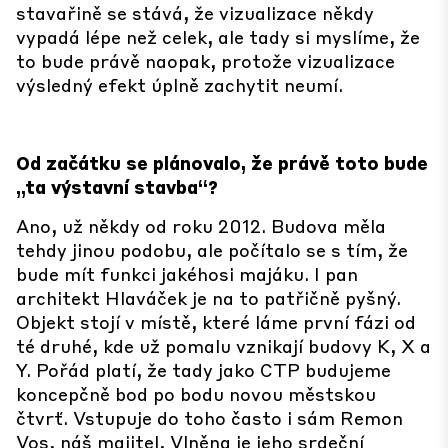
stavařině se stává, že vizualizace někdy
vypadá lépe než celek, ale tady si myslíme, že
to bude právě naopak, protože vizualizace
výsledný efekt úplně zachytit neumí.
Od začátku se plánovalo, že právě toto bude
„ta výstavní stavba“?
Ano, už někdy od roku 2012. Budova měla
tehdy jinou podobu, ale počítalo se s tím, že
bude mít funkci jakéhosi majáku. I pan
architekt Hlaváček je na to patřičně pyšný.
Objekt stojí v místě, které láme první fázi od
té druhé, kde už pomalu vznikají budovy K, X a
Y. Pořád platí, že tady jako CTP budujeme
koncepčně bod po bodu novou městskou
čtvrť. Vstupuje do toho často i sám Remon
Vos, náš majitel, Vlněna je jeho srdeční