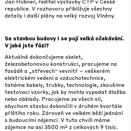
Jan Hübner, ředitel výstavby CTP v České
republice. V rozhovoru přibližuje všechny
detaily i další plány na velký rozvoj Vlněny.
Se stavbou budovy I se pojí velká očekávání.
V jaké jste fázi?
Aktuálně dokončujeme skelet,
železobetonovou konstrukci, pracujeme na
fasádě a „střevech“ vevnitř – veškerém
elektrickém vedení a vzduchotechnice,
taháme kabely, trubky, technologie, zkoušíme
testovací vzorky, jak by mohla vypadat dlažba
nebo obklady. Pracujeme ze všech sil,
abychom stavbu dokončili v druhém kvartále
příštího roku. Zároveň ve velkém běží jednání
s budoucími nájemci. V tuto chvíli máme
zájemce na asi 3500 m² z celkových 9 tisíc.