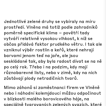
Jednotlivé zelené druhy se vybíraly na míru
prostředí. Vlněna má totiž podle zahradníků
poměrně specifické klima – povětří tady
vytváří relativně vysokou vlhkost, k níž se
občas přidává faktor prudkého větru. I tak ale
vzniknul výběr rostlin a keřů, které nehrají
barvami jenom teď na jaře, ale jsou
seskládané tak, aby byla radost dívat se na ně
po celý rok. Třeba i na podzim, kdy mají
různobarevné listy, nebo v zimě, kdy na nich
zůstávají plody netradičních tvarů.
Mimo záhonů si zaměstnanci firem ve Vlněně
nebo i náhodní kolemjdoucí můžou odpočinout
v blízkosti malého borovicového háje, na
speciálně tvarovaných zelených svazích, které