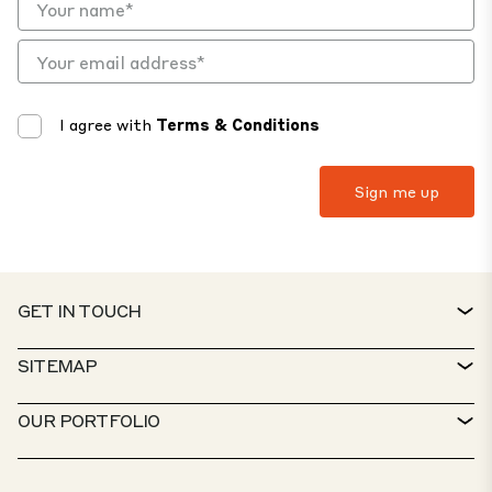
I agree with
Terms & Conditions
GET IN TOUCH
CONTACT
SITEMAP
SERVICE DESK
PROPERTY FINDER
OUR PORTFOLIO
CTP POLICIES
SUSTAINABILITY
MIXED-USE PORTFOLIO