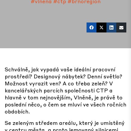
#vlnena
#ctp
#brnoregion
Schválně, jak vypadá vaše ideální pracovní
prostředí? Designový nábytek? Denní světlo?
Možnost vyrazit ven? A co třeba zeleň? V
kancelářských parcích společnosti CTP a
hlavně v tom nejnovějším, Vlněně, je právě to
poslední něco, o čem se mluví ve všech ročních
obdobích.
Se zeleným středem areálu, který je umístěný
v centru města, a proto lemovaný silnicemi,