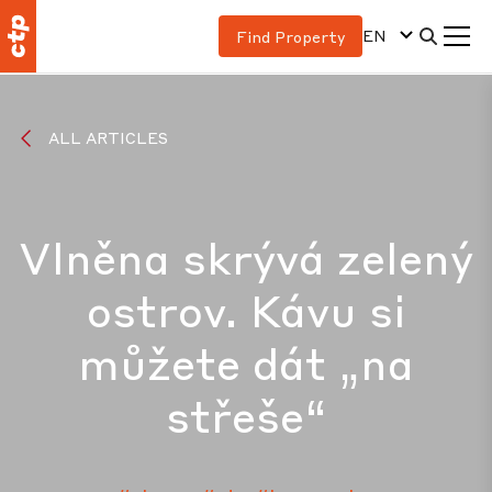
EN
Find Property
ALL ARTICLES
Vlněna skrývá zelený
ostrov. Kávu si
můžete dát „na
střeše“