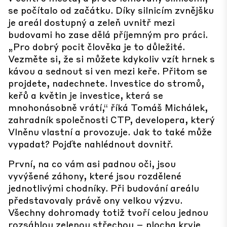
se počítalo od začátku. Díky silnicím zvnějšku
je areál dostupný a zeleň uvnitř mezi
budovami ho zase dělá příjemným pro práci.
„Pro dobrý pocit člověka je to důležité.
Vezměte si, že si můžete kdykoliv vzít hrnek s
kávou a sednout si ven mezi keře. Přitom se
projdete, nadechnete. Investice do stromů,
keřů a květin je investice, která se
mnohonásobně vrátí,“ říká Tomáš Michálek,
zahradník společnosti CTP, developera, který
Vlněnu vlastní a provozuje. Jak to také může
vypadat? Pojďte nahlédnout dovnitř.
První, na co vám asi padnou oči, jsou
vyvýšené záhony, které jsou rozdělené
jednotlivými chodníky. Při budování areálu
představovaly právě ony velkou výzvu.
Všechny dohromady totiž tvoří celou jednou
rozsáhlou zelenou střechou – plocha kryje