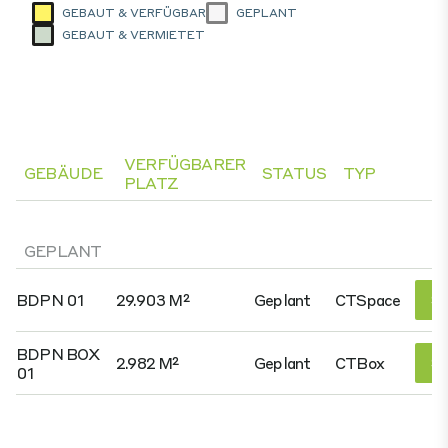
GEBAUT & VERFÜGBAR
GEPLANT
GEBAUT & VERMIETET
VERFÜGBARER
GEBÄUDE
STATUS
TYP
PLATZ
GEPLANT
BDPN 01
29.903 M²
Geplant
CTSpace
Si
BDPN BOX
2.982 M²
Geplant
CTBox
Si
01