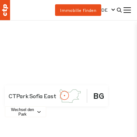
DE
Immobilie finden
BG
CTPark Sofia East
Wechsel den
Park