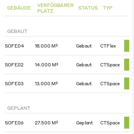
VERFÜGBARER
GEBÄUDE
STATUS
TYP
PLATZ
GEBAUT
SOFE04
18.000 M²
Gebaut
CTFlex
Si
SOFE02
14.000 M²
Gebaut
CTSpace
Si
SOFE03
13.000 M²
Gebaut
CTSpace
Si
GEPLANT
SOFE06
27.500 M²
Geplant
CTSpace
Si