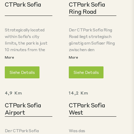
CTPark Sofia
CTPark Sofia
Ring Road
Strategically located
Der CTPark Sofia Ring
within Sofia’s city
Road liegt strategisch
limits, the park is just
günstig am Sofiaer Ring
10 minutes from the
zwischen den
city center, with direct
Autobahnen A1 (Trakia)
More
More
access to Sofia Airport,
und A2 (Hemus) und
the customs and cargo
bietet schnellen Zugang
Siehe Details
Siehe Details
terminal, and fast
zu wichtigen Stadtadern
connections to both the
wie dem Tzarigradsko
A1 (Trakia) and A2
Shosse und dem
4,9 Km
14,2 Km
(Hemus) highways. In
Botevgradsko Shosse.
addition to flexible
Diese erstklassige Lage
CTPark Sofia
CTPark Sofia
office space, the park
gewährleistet
Airport
West
also offers ample
hervorragende
parking for cars, vans,
Anbindung und
and trucks, as well as a
Sichtbarkeit und ist
Der CTPark Sofia
Was das