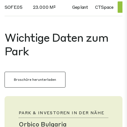
SOFE05
23.000 M²
Geplant
CTSpace
Si
Wichtige Daten zum
Park
Broschüre herunterladen
PARK & INVESTOREN IN DER NÄHE
Orbico Bulgaria