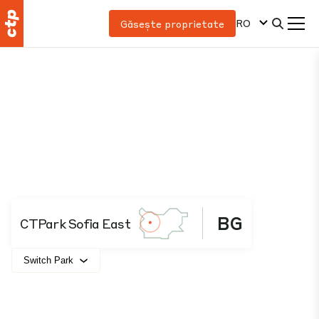
RO
Găsește proprietate
BG
CTPark Sofia East
Switch Park