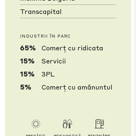
Transcapital
INDUSTRII ÎN PARC
65%
Comerţ cu ridicata
15%
Servicii
15%
3PL
5%
Comerț cu amănuntul
PREGĂTIT
PEISAGISTICĂ
BENZINĂRIE