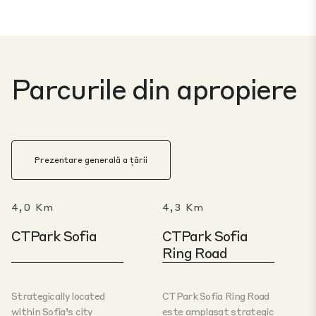
Parcurile din apropiere
Prezentare generală a țării
4,0 Km
4,3 Km
CTPark Sofia
CTPark Sofia
Ring Road
Strategically located
CTPark Sofia Ring Road
within Sofia’s city
este amplasat strategic