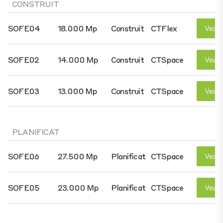
CONSTRUIT
SOFE04
18.000 Mp
Construit
CTFlex
Vezi D
SOFE02
14.000 Mp
Construit
CTSpace
Vezi D
SOFE03
13.000 Mp
Construit
CTSpace
Vezi D
PLANIFICAT
SOFE06
27.500 Mp
Planificat
CTSpace
Vezi D
SOFE05
23.000 Mp
Planificat
CTSpace
Vezi D