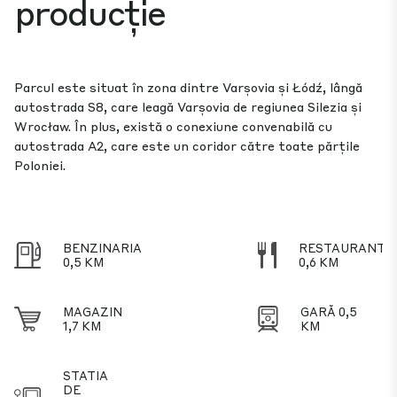
producție
Parcul este situat în zona dintre Varșovia și Łódź, lângă
autostrada S8, care leagă Varșovia de regiunea Silezia și
Wrocław. În plus, există o conexiune convenabilă cu
autostrada A2, care este un coridor către toate părțile
Poloniei.
BENZINARIA
RESTAURANT
0,5 KM
0,6 KM
MAGAZIN
GARĂ 0,5
1,7 KM
KM
STATIA
DE