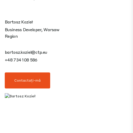
Bartosz Kozieł
Business Developer, Warsaw
Region
bartosz.koziel@ctp.eu
+48 734 108 586
Contactați-mă