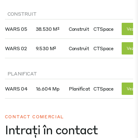
CONSTRUIT
WARS 05
38.530 M²
Construit
CTSpace
Vezi D
WARS 02
9.530 M²
Construit
CTSpace
Vezi D
PLANIFICAT
WARS 04
16.604 Mp
Planificat
CTSpace
Vezi D
CONTACT COMERCIAL
Intrați în contact