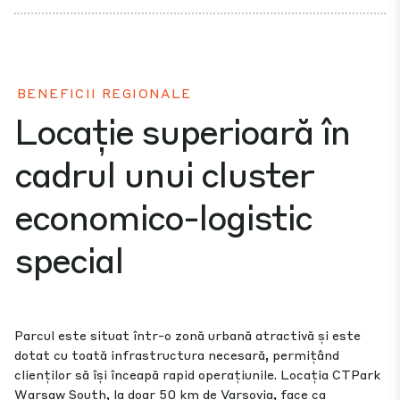
BENEFICII REGIONALE
Locație superioară în
cadrul unui cluster
economico-logistic
special
Parcul este situat într-o zonă urbană atractivă și este
dotat cu toată infrastructura necesară, permițând
clienților să își înceapă rapid operațiunile. Locația CTPark
Warsaw South, la doar 50 km de Varșovia, face ca