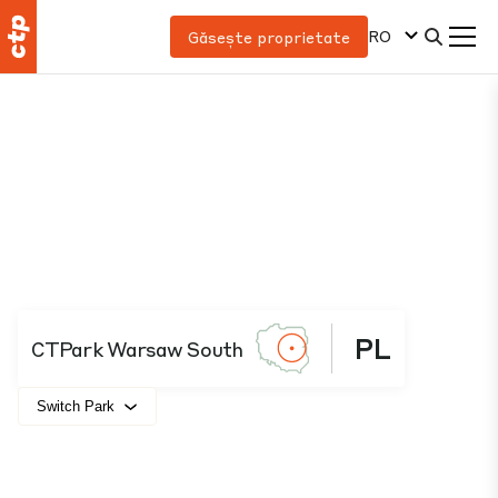
RO
Găsește proprietate
PL
CTPark Warsaw South
Switch Park