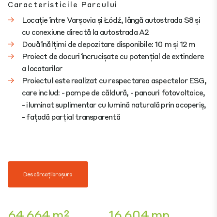
Caracteristicile Parcului
Locație între Varșovia și Łódź, lângă autostrada S8 și
cu conexiune directă la autostrada A2
Două înălțimi de depozitare disponibile: 10 m și 12 m
Proiect de docuri încrucișate cu potențial de extindere
a locatarilor
Proiectul este realizat cu respectarea aspectelor ESG,
care includ: - pompe de căldură, - panouri fotovoltaice,
- iluminat suplimentar cu lumină naturală prin acoperiș,
- fațadă parțial transparentă
Descărcați broșura
64.664 m²
16.604 mp