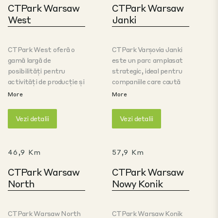
CTPark Warsaw
CTPark Warsaw
West
Janki
CTPark West oferă o
CTPark Varșovia Janki
gamă largă de
este un parc amplasat
posibilități pentru
strategic, ideal pentru
activități de producție și
companiile care caută
depozitare. Parcul este
spații logistice moderne
More
More
situat între două
în imediata vecinătate a
aglomerări urbane,
capitalei. Apropierea de
Vezi detalii
Vezi detalii
Varșovia și Łódź, într-o
principalele rute de
zonă urbană atractivă,
transport și de
dotată cu toată
autostrada A2 asigură o
46,9 Km
57,9 Km
infrastructura
conectivitate excelentă,
necesară, permițând
în timp ce
CTPark Warsaw
CTPark Warsaw
clienților să își demareze
infrastructura bine
North
Nowy Konik
rapid operațiunile.
dezvoltată susține
Locația chiar lângă
funcționarea eficientă
autostrada A2 este, fără
atât a marilor operatori
CTPark Warsaw North
CTPark Warsaw Konik