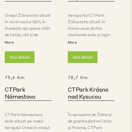
Orașul Žilina este situat
Aeroportul CTPark
în nord-vestul țării, în
Žilina este situat în
imediata apropiere atât
inima unuia dintre
de Cehia, cât și de
clusterele auto și high-
Polonia. Având conexiuni
tech din Slovacia. Kia
More
More
cu autostrăzile, fiind
Motors este situat în
totodată situat în
Žilina, fabricile VW sunt
Vezi detalii
Vezi detalii
principalul cluster de
la doar 30 km distanță
înaltă tehnologie și auto
în Martin, împreună cu
din Slovacia, CTPark
câțiva alți OEM din zonă.
75,6 Km
78,7 Km
Žilina oferă spații de
Situat strategic pe
depozitare și de
E50/D1, parcul oferă
CTPark
CTPark Krásno
producție de clasă A,
conectivitate
Námestovo
nad Kysucou
ideale în special pentru
convenabilă cu estul și
companiile din sectorul
vestul Slovaciei, oferind,
auto sau de înaltă
de asemenea, acces
CTPark Námestovo
În apropiere de Žilina și
tehnologie.
excelent la granițele cu
este situat pe malul
de granița dintre Cehia
Cehia și Polonia.
barajului Orava în orașul
și Polonia, CTPark
Regiunea Žilina se