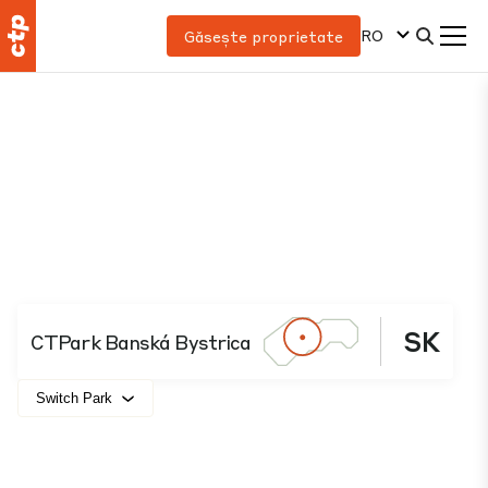
RO
Găsește proprietate
SK
CTPark Banská Bystrica
Switch Park