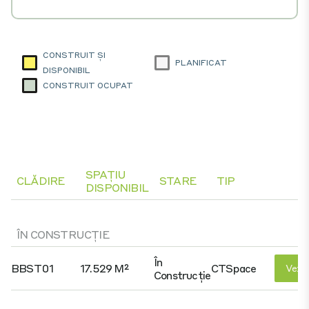
CONSTRUIT ȘI
PLANIFICAT
DISPONIBIL
CONSTRUIT OCUPAT
SPAȚIU
CLĂDIRE
STARE
TIP
DISPONIBIL
ÎN CONSTRUCȚIE
În
BBST01
17.529 M²
CTSpace
Vezi 
Construcție