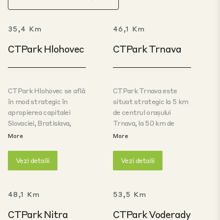
35,4 Km
46,1 Km
CTPark Hlohovec
CTPark Trnava
CTPark Hlohovec se află
CTPark Trnava este
în mod strategic în
situat strategic la 5 km
apropierea capitalei
de centrul orașului
Slovaciei, Bratislava,
Trnava, la 50 km de
poziționat convenabil pe
capitala slovacă,
More
More
autostrada E58.
Bratislava, și se află în
Această rută esențială
imediata vecinătate a
Vezi detalii
Vezi detalii
leagă Trnava de Austria
unității de producție
și Ungaria la vest,
Stellantis. Parcul este
precum și de Republica
situat chiar lângă
48,1 Km
53,5 Km
Cehă și Polonia la nord.
autostrada E58, care
Adaptată pentru
leagă Trnava de Austria
CTPark Nitra
CTPark Voderady
producția de
și Ungaria la vest,