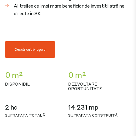
Al treilea cel mai mare beneficiar de investiții străine
directe în SK
Descărcați broșura
0 m²
0 m²
DISPONIBIL
DEZVOLTARE
OPORTUNITATE
2 ha
14.231 mp
SUPRAFAȚA TOTALĂ
SUPRAFAȚA CONSTRUITĂ