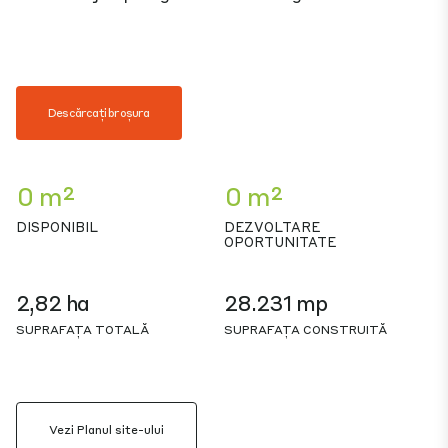
Descărcați broșura
0 m²
0 m²
DISPONIBIL
DEZVOLTARE
OPORTUNITATE
2,82 ha
28.231 mp
SUPRAFAȚA TOTALĂ
SUPRAFAȚA CONSTRUITĂ
Vezi Planul site-ului