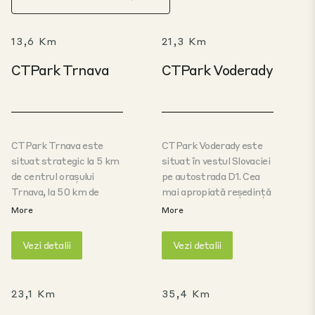
13,6 Km
21,3 Km
CTPark Trnava
CTPark Voderady
CTPark Trnava este
CTPark Voderady este
situat strategic la 5 km
situat în vestul Slovaciei
de centrul orașului
pe autostrada D1. Cea
Trnava, la 50 km de
mai apropiată reședință
capitala slovacă,
de județ este Trnava (10
More
More
Bratislava, și se află în
km), iar capitala
imediata vecinătate a
Bratislava este la doar
Vezi detalii
Vezi detalii
unității de producție
aproximativ 50 km. Un
Stellantis. Parcul este
alt beneficiu al parcului
situat chiar lângă
este apropierea de
23,1 Km
35,4 Km
autostrada E58, care
companiile de producție