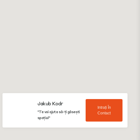
Jakub Kodr
Intrați În
"Te voi ajuta să-ți găsești
Contact
spațiul"