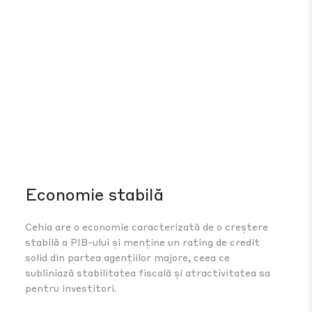
Economie stabilă
In
in
Cehia are o economie caracterizată de o creștere
stabilă a PIB-ului și menține un rating de credit
Ceh
solid din partea agențiilor majore, ceea ce
în 
subliniază stabilitatea fiscală și atractivitatea sa
– c
pentru investitori.
bin
exp