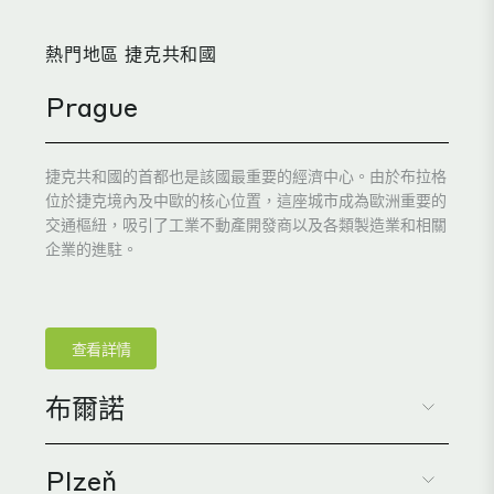
熱門地區 捷克共和國
Prague
捷克共和國的首都也是該國最重要的經濟中心。由於布拉格
位於捷克境內及中歐的核心位置，這座城市成為歐洲重要的
交通樞紐，吸引了工業不動產開發商以及各類製造業和相關
企業的進駐。
查看詳情
布爾諾
Plzeň
摩拉維亞地區的歷史名城布爾諾，是捷克共和國東部的文化
與經濟中心，這一點毫不令人意外：該市得天獨厚的地理位