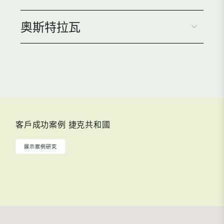
置，再加上當地的商業優惠政策和合理的生活成本，使其對
奧斯特拉瓦
各類企業越來越具吸引力。
位於捷克西部、德國邊境與首都布拉格之間的半途，皮爾森
擁有優越的地理位置，為投資者帶來多項重要優勢。該市位
於D5高速公路旁，該公路連接布拉格與德國，並且也接入
E49幹道，這些交通連接使皮爾森成為一個極具潛力的商業
捷克城市奧斯特拉瓦距離波蘭邊境僅15公里，為投資者提供
與物流中心。
了一個理想的地理位置，能夠輕鬆進入波蘭和斯洛伐克市
查看詳情
場，以及歐洲東部、西部和南部的廣大消費市場。此外，這
一優越的位置也讓來往的旅客得以便利地穿越，進一步促進
了地區的商業發展。
查看詳情
客戶成功案例 捷克共和國
查看詳情
展示案例研究