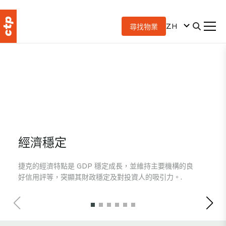
經濟穩定
產
捷克的經濟特點是 GDP 穩定成長，並維持主要機構的良
捷
好信用評等，突顯其財政穩定及對投資人的吸引力。.
業
伴。