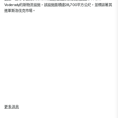
Voderady的新物流設施，該設施面積達28,700平方公尺，並標誌著其
進軍斯洛伐克市場。
更多消息