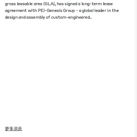
gross leasable area (GLA), has signed a long-term lease
agreement with PEI-Genesis Group - a global leader in the
design and assembly of custom-engineered...
更多消息