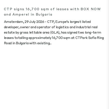
CTP signs 16,700 sqm of leases with BOX NOW
and Amperel in Bulgaria
Amsterdam, 29 July 2026 - CTP, Europe’s largest listed
developer, owner and operator of logistics and industrial real
estate by gross lettable area (GLA), has signed two long-term
leases totalling approximately 16,700 sqm at CTPark Sofia Ring
Road in Bulgaria with existing...