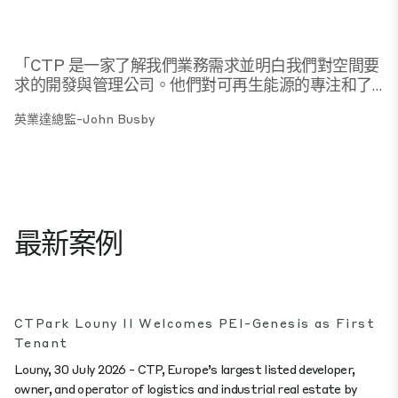
「CTP 是一家了解我們業務需求並明白我們對空間要
求的開發與管理公司。他們對可再生能源的專注和了解
對我們來說也非常重要。我們與 CTP 合作，致力於在
英業達總監-John Busby
我們的設施上產生足夠的現場電力來支持製造運作，這
正是我們的客戶希望看到的，旨在減少他們供應鏈的碳
足跡。對我們來說，這是一個非常商業化的關鍵因素，
也是我們選擇與 CTP 合作的主要原因。」
最新案例
CTPark Louny II Welcomes PEI-Genesis as First
Tenant
Louny, 30 July 2026 - CTP, Europe’s largest listed developer,
owner, and operator of logistics and industrial real estate by