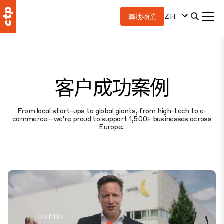
ZH
尋找物業
客户成功案例
From local start-ups to global giants, from high-tech to e-
commerce—we’re proud to support 1,500+ businesses across
Europe.
Rohlik