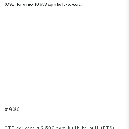
(QSL) for a new 10,658 sqm built-to-suit...
更多消息
CTP delivers a 9,500 sqm built-to-suit (BTS)