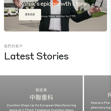
Rohlik's epic growth story
Play
更多訊息
Mute
Settings
我們的客戶
Latest Stories
製造業
中聯重科
Redcare Phar
Zoomlion Steps Up Its European Manufacturing
pharmacy logi
Game at CTPark Tatabánya Zoomlion Heavy