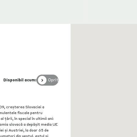
Oprit
Disponibil acum:
09, creșterea Slovaciei a
imulentele fiscale pentru
țării, în special în ultimii ani:
onomia slovacă a depășit media UE
ei și Austriei, la doar 65 de
umatori din vestul, estul și