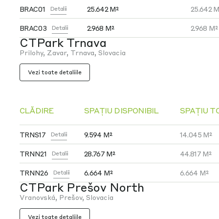
BRAC01
25.642 M²
25.642 M
Detalii
BRAC03
2.968 M²
2.968 M²
Detalii
CTPark Trnava
Prilohy, Zavar, Trnava, Slovacia
Vezi toate detaliile
CLĂDIRE
SPAȚIU DISPONIBIL
SPAȚIU T
TRNS17
9.594 M²
14.045 M²
Detalii
TRNN21
28.767 M²
44.817 M²
Detalii
TRNN26
6.664 M²
6.664 M²
Detalii
CTPark Prešov North
Vranovská, Prešov, Slovacia
Vezi toate detaliile