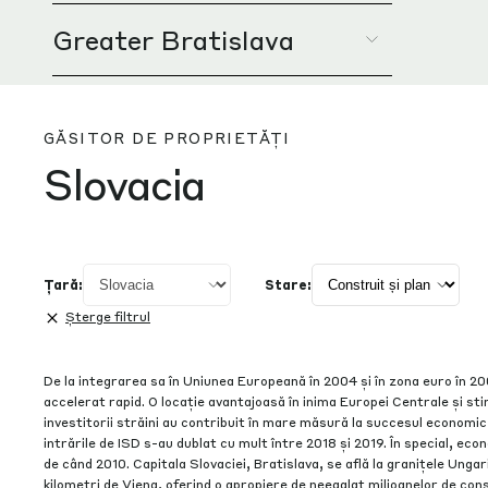
țării, găzduiește principalul cluster auto și
Greater Bratislava
hi-tech din Slovacia
Slovacia de Est devine rapid un centru
. Kia Motors este situat
în Žilina, fabricile VW sunt situate în
proeminent de investiții industriale. Situat
Martin, împreună cu alți câțiva producători
la intersecția Poloniei la nord, a Ucrainei la
OEM din...
est și a Ungariei la sud și conectat cu
Aflat la calare pe Dunăre și mărginit de
celelalte regiuni ale țării prin autostrada
Morava, Bratislava se mândrește cu o
GĂSITOR DE PROPRIETĂȚI
principală est-vest a Slovaciei, D1, acest...
locație avantajoasă în Europa Centrală, cu o
Slovacia
forță de muncă calificată și accesibilă și cu
o previziune în general pozitivă pentru
Vezi detalii
investitori. Orașul este situat în mod unic la
granița cu două țări, Austria...
Vezi detalii
Ţară:
Stare:
Șterge filtrul
Vezi detalii
De la integrarea sa în Uniunea Europeană în 2004 și în zona euro în 20
accelerat rapid. O locație avantajoasă în inima Europei Centrale și st
investitorii străini au contribuit în mare măsură la succesul economic al 
intrările de ISD s-au dublat cu mult între 2018 și 2019. În special, ec
de când 2010. Capitala Slovaciei, Bratislava, se află la granițele Ungari
kilometri de Viena, oferind o apropiere de neegalat milioanelor de cons