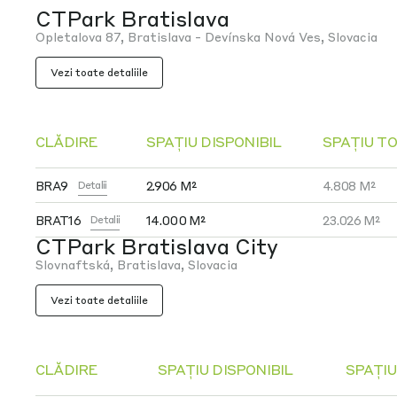
CTPark Bratislava
Opletalova 87, Bratislava - Devínska Nová Ves, Slovacia
Vezi toate detaliile
CLĂDIRE
SPAȚIU DISPONIBIL
SPAȚIU T
BRA9
2.906 M²
4.808 M²
Detalii
BRAT16
14.000 M²
23.026 M²
Detalii
CTPark Bratislava City
Slovnaftská, Bratislava, Slovacia
Vezi toate detaliile
CLĂDIRE
SPAȚIU DISPONIBIL
SPAȚIU