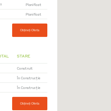
²
Planificat
Planificat
Obțineți Oferta
OTAL
STARE
Construit
În Construcție
În Construcție
Obțineți Oferta