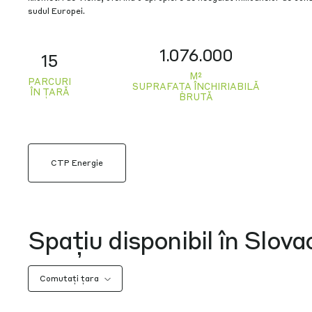
sudul Europei.
1.076.000
15
M²
PARCURI
SUPRAFAȚA ÎNCHIRIABILĂ
ÎN ȚARĂ
BRUTĂ
CTP Energie
Spațiu disponibil în Slova
Comutați țara