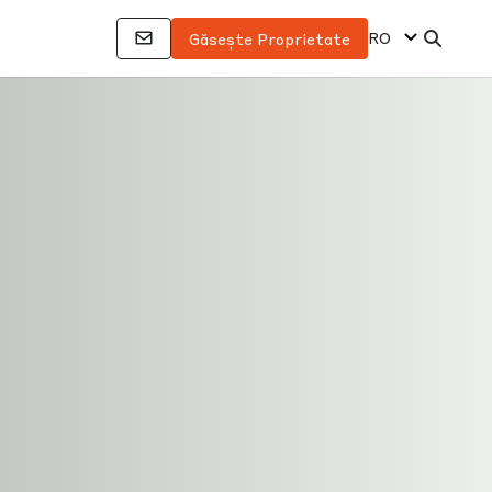
RO
Găsește Proprietate