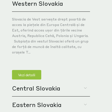
Western Slovakia
Slovacia de Vest servește drept poartă de
acces la piețele din Europa Centrală și de
Est, oferind acces ușor din țările vecine
Austria, Republica Cehă, Polonia și Ungaria.
Subpiața din vestul Slovaciei oferă un grup
de forță de muncă de înaltă calitate, cu
orașele T...
Vezi detalii
Central Slovakia
Eastern Slovakia
Slovacia Centrală, un centru strategic cu o
tradiție industrială îndelungată în inima