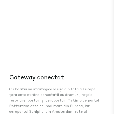
Gateway conectat
Ec
Cu locația sa strategică la ușa din față a Europei,
În 
țara este strâns conectată cu drumuri, rețele
de 
feroviare, porturi și aeroporturi, în timp ce portul
una
Rotterdam este cel mai mare din Europa, iar
cu 
aeroportul Schiphol din Amsterdam este al
cap