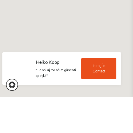
Heiko Koop
Intrați În
"Te voi ajuta să-ți găsești
Contact
spațiul"