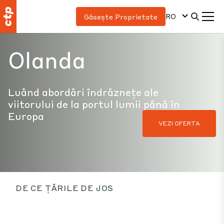
RO
Găsește Proprietate
Olanda
Luând abordări îndrăznețe ale
viitorului de la portul lumii până în
Europa
VEZI OFERTA
DE CE ȚĂRILE DE JOS