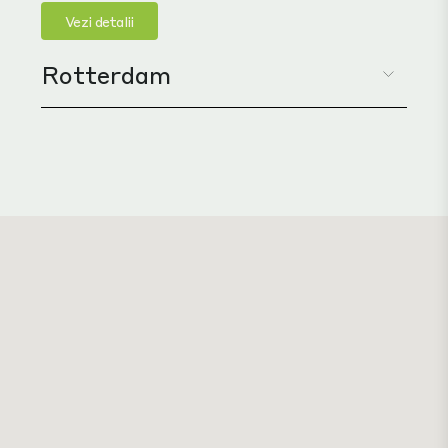
Vezi detalii
Rotterdam
În regiunea Zuid-Holland din Țările de Jos,
Rotterdam este al doilea oraș ca mărime al țării,
cunoscut pentru bogatul său patrimoniu
arhitectural și design și pentru că găzduiește cel
mai mare port din Europa. Portul Rotterdam a
XX
dominat scena mondială de la mijlocul secolului
...
Vezi detalii