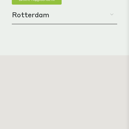
Rotterdam
В региона Южна Холандия, Ротердам е вторият по
големина град в страната, известен с богатото си
архитектурно наследство и дизайн, както и с това,
че е дом на най-голямото пристанище в Европа.
Пристанището Ротердам доминира на световната
ти
сцена от средата на 20-
век...
Вижте подробности