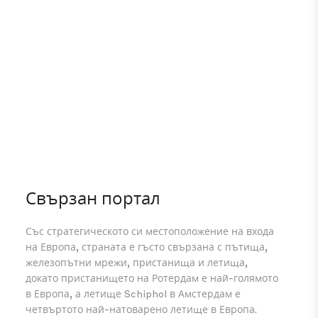
Свързан портал
В
и
Със стратегическото си местоположение на входа
на Европа, страната е гъсто свързана с пътища,
Въп
железопътни мрежи, пристанища и летища,
Нид
докато пристанището на Ротердам е най-голямото
си 
в Европа, а летище Schiphol в Амстердам е
све
четвъртото най-натоварено летище в Европа.
БВП