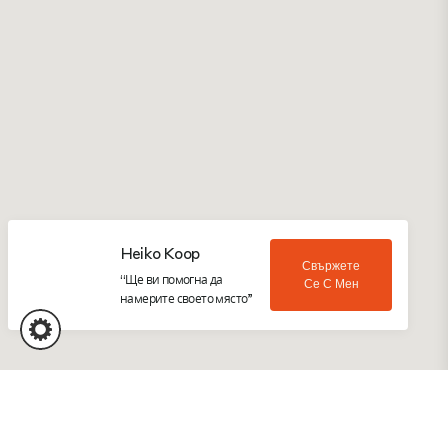
Heiko Koop
Свържете
“Ще ви помогна да
Се С Мен
намерите своето място”