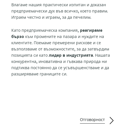
Влагаме нашия практически изпитан и доказан
предприемачески дух във всичко, което правим.
Играем честно и играем, за да печелим.
Като предприемаческа компания,
реагираме
бързо
към промените на пазара и нуждите на
клиентите. Поемаме премерени рискове и се
възползваме от възможностите, за да затвърдим
позицията си като
лидер в индустрията
. Нашата
конкурентна, иновативна и гъвкава природа ни
подтиква постоянно да се усъвършенстваме и да
разширяваме границите си.
Отговорност
Пр