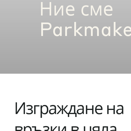
Ние сме
Parkmake
Изграждане на
връзки в цяла