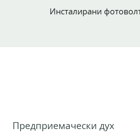
Инсталирани фотоволтаични си
Предприемачески дух