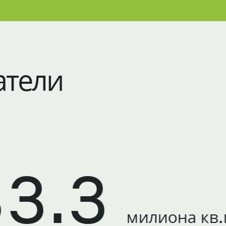
атели
.3
милиона кв.м.