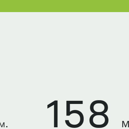
158
MWp