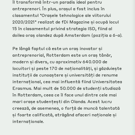
îl transformă într-un paradis ideal pentru
antreprenori. În plus, orașul a fost inclus în
clasamentul "Orașele tehnologice ale viitorului
2020/2021" realizat de fDi Magazine și ocupă locul
15 în clasamentul privind strategia ISD, fiind al
doilea oraș olandez după Amsterdam (poziția a 6-a).
Pe lângă faptul că este un oraș inovator și
antreprenorial, Rotterdam este un oraș tânăr,
modern și divers, cu aproximativ 640.000 de
locuitori și peste 170 de naționalități, și găzduiește
instituții de cunoaștere și universități de renume
internațional, cea mai influentă fiind Universitatea
Erasmus. Mai mult de 50.000 de studenți studiază
în Rotterdam, ceea ce îl face unul dintre cele mai
mari orașe studențești din Olanda. Acest lucru
creează, de asemenea, o forță de muncă talentată
și foarte calificată, atrăgând afaceri naționale și
internaționale.