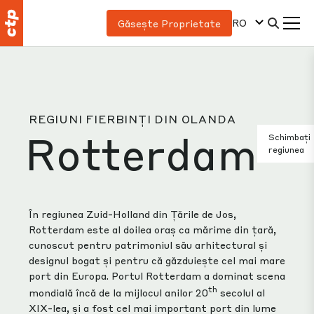
RO
Găsește Proprietate
REGIUNI FIERBINȚI DIN OLANDA
Rotterdam
Schimbați
regiunea
În regiunea Zuid-Holland din Țările de Jos,
Rotterdam este al doilea oraș ca mărime din țară,
cunoscut pentru patrimoniul său arhitectural și
designul bogat și pentru că găzduiește cel mai mare
port din Europa. Portul Rotterdam a dominat scena
th
mondială încă de la mijlocul anilor 20
secolul al
XIX-lea, și a fost cel mai important port din lume