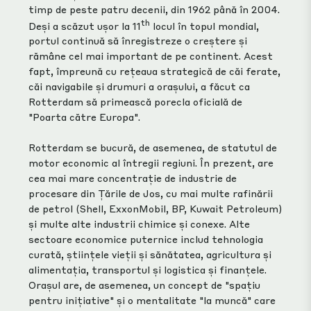
timp de peste patru decenii, din 1962 până în 2004.
th
Deși a scăzut ușor la 11
locul în topul mondial,
portul continuă să înregistreze o creștere și
rămâne cel mai important de pe continent. Acest
fapt, împreună cu rețeaua strategică de căi ferate,
căi navigabile și drumuri a orașului, a făcut ca
Rotterdam să primească porecla oficială de
"Poarta către Europa".
Rotterdam se bucură, de asemenea, de statutul de
motor economic al întregii regiuni. În prezent, are
cea mai mare concentrație de industrie de
procesare din Țările de Jos, cu mai multe rafinării
de petrol (Shell, ExxonMobil, BP, Kuwait Petroleum)
și multe alte industrii chimice și conexe. Alte
sectoare economice puternice includ tehnologia
curată, științele vieții și sănătatea, agricultura și
alimentația, transportul și logistica și finanțele.
Orașul are, de asemenea, un concept de "spațiu
pentru inițiative" și o mentalitate "la muncă" care