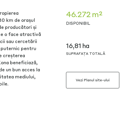
46.272 m²
propierea
 30 km de orașul
DISPONIBIL
e producători și
ce o face atractivă
cii sau cercetării
16,81 ha
l puternic pentru
SUPRAFAȚA TOTALĂ
pe creșterea
Zona beneficiază,
de un bun acces la
litatea mediului,
Vezi Planul site-ului
bile.