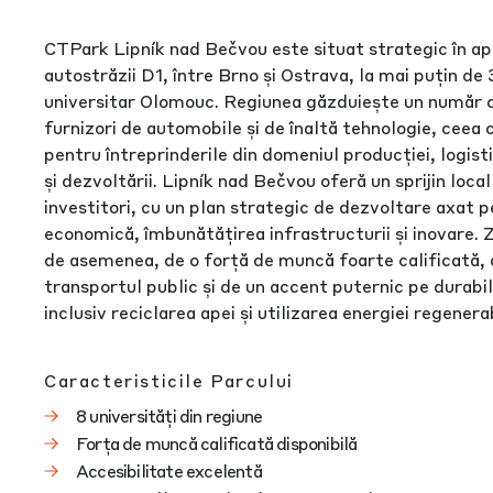
CTPark Lipník nad Bečvou este situat strategic în a
autostrăzii D1, între Brno și Ostrava, la mai puțin de
universitar Olomouc. Regiunea găzduiește un număr d
furnizori de automobile și de înaltă tehnologie, ceea 
pentru întreprinderile din domeniul producției, logisti
și dezvoltării. Lipník nad Bečvou oferă un sprijin loca
investitori, cu un plan strategic de dezvoltare axat 
economică, îmbunătățirea infrastructurii și inovare. 
de asemenea, de o forță de muncă foarte calificată, 
transportul public și de un accent puternic pe durabi
inclusiv reciclarea apei și utilizarea energiei regenera
Caracteristicile Parcului
8 universități din regiune
Forța de muncă calificată disponibilă
Accesibilitate excelentă