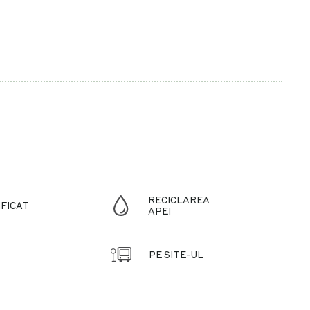
RECICLAREA
FICAT
APEI
PE SITE-UL