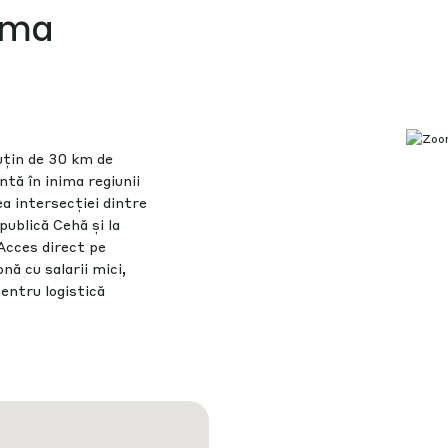
ima
uțin de 30 km de
tă în inima regiunii
ea intersecției dintre
publică Cehă și la
 Acces direct pe
ă cu salarii mici,
pentru logistică