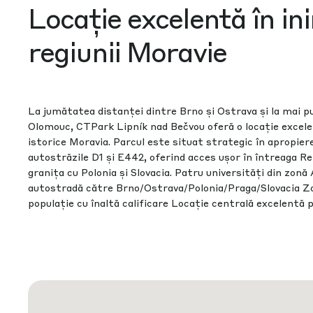
Locație excelentă în in
regiunii Moravie
La jumătatea distanței dintre Brno și Ostrava și la mai p
Olomouc, CTPark Lipník nad Bečvou oferă o locație excelen
istorice Moravia. Parcul este situat strategic în apropier
autostrăzile D1 și E442, oferind acces ușor în întreaga Re
granița cu Polonia și Slovacia. Patru universități din zonă
autostradă către Brno/Ostrava/Polonia/Praga/Slovacia Zon
populație cu înaltă calificare Locație centrală excelentă 