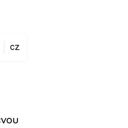
CZ
čvou