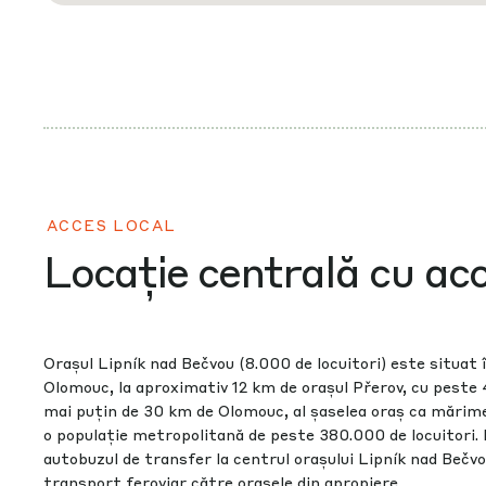
ACCES LOCAL
Locație centrală cu ac
Orașul Lipník nad Bečvou (8.000 de locuitori) este situat î
Olomouc, la aproximativ 12 km de orașul Přerov, cu peste 4
mai puțin de 30 km de Olomouc, al șaselea oraș ca mărime
o populație metropolitană de peste 380.000 de locuitori.
autobuzul de transfer la centrul orașului Lipník nad Bečvo
transport feroviar către orașele din apropiere.