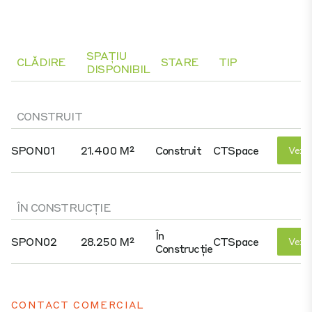
SPAȚIU
CLĂDIRE
STARE
TIP
DISPONIBIL
CONSTRUIT
SPON01
21.400 M²
Construit
CTSpace
Vezi 
ÎN CONSTRUCȚIE
În
SPON02
28.250 M²
CTSpace
Vezi 
Construcție
CONTACT COMERCIAL