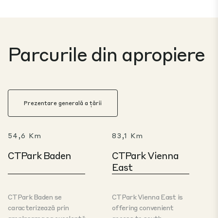
Parcurile din apropiere
Prezentare generală a țării
54,6 Km
83,1 Km
CTPark Baden
CTPark Vienna
East
CTPark Baden se
CTPark Vienna East is
caracterizează prin
offering convenient
amplasarea sa excelentă
access to south-