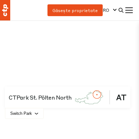
RO
Găsește proprietate
AT
CTPark St. Pölten North
Switch Park