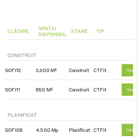
SPAȚIU
CLĂDIRE
STARE
TIP
DISPONIBIL
CONSTRUIT
SOFI12
2.600 M²
Construit
CTFit
Vezi D
SOFI11
850 M²
Construit
CTFit
Vezi D
PLANIFICAT
SOFI08
4.500 Mp
Planificat
CTFit
Vezi D