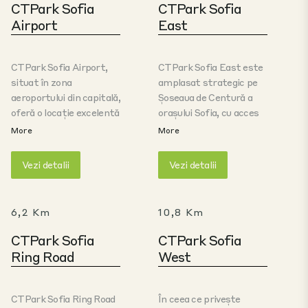
CTPark Sofia
CTPark Sofia
Airport
East
CTPark Sofia Airport,
CTPark Sofia East este
situat în zona
amplasat strategic pe
aeroportului din capitală,
Șoseaua de Centură a
oferă o locație excelentă
orașului Sofia, cu acces
pentru operațiunile de
direct la Autostrada
More
More
logistică și vamale ale
Trakia și Aeroportul
orașului. În acest scop,
Sofia, ceea ce îl face o
Vezi detalii
Vezi detalii
în zonă sunt poziționați
locație ideală pentru
mari operatori 3PL,
logistică, comerț
distribuitori și companii
electronic și operațiuni
6,2 Km
10,8 Km
de curierat. În același
de producție ușoară.
timp, acesta asigură o
Parcul se află la doar 20
CTPark Sofia
CTPark Sofia
conexiune rapidă la
de minute de centrul
Ring Road
West
autostrada A2 Hemus și
orașului, oferind
la autostrada A1 Trakia
conexiuni rapide atât
care merge spre coasta
către capitală, cât și
CTPark Sofia Ring Road
În ceea ce privește