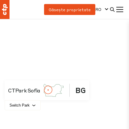
RO
Găsește proprietate
BG
CTPark Sofia
Switch Park