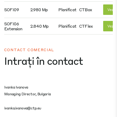
SOFI09
2.980 Mp
Planificat
CTBox
Vezi D
SOFI06
2.840 Mp
Planificat
CTFlex
Vezi D
Extension
CONTACT COMERCIAL
Intrați în contact
Ivanka Ivanova
Managing Director, Bulgaria
ivanka.ivanova@ctp.eu