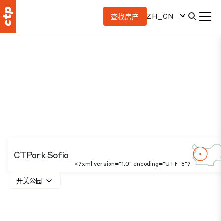
ZH_CN
查找房产
CTPark Sofia
<?xml version="1.0" encoding="UTF-8"?
开关公园