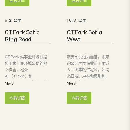
通往保加利亚黑海沿岸和
程，可快速连接首都以及
中部地区的 A2 Hemus 高
主要的国内外交通走廊。
速公路和 A1 Trakia 高速公
园区内包含 CTSpace 和
6.2 公里
10.8 公里
路的快速连接。
CTFlex 建筑群，适用于各
种工业和商业用途。
CTPark Sofia
CTPark Sofia
CTPark Sofia East 为高
Ring Road
West
效的日常运营和长期发展
提供支持。
CTPark 索非亚环城公路
就劳动力潜力而言，未来
位于索非亚环城公路的战
的公园居民将受益于附近
略位置，地处
人口密集的住宅区，如纳
A1（Trakia）和
杰日达、卢林和奥别利
A2（Hemus）高速公路之
亚。公共交通四通八达，5
More
More
间，可快速通往
分钟车程即可到达地铁奥
Tzarigradsko Shosse 和
贝利亚站，乘客可从该站
查看详情
查看详情
Botevgradsko Shose 等
通往整个城市。目前，索
主要城市干道。这一优越
非亚西区 CTPark 的规划
的地理位置确保了卓越的
面积已超过 70,000 平方
连通性和可视性，使其成
米，为未来的业务增长提
为物流、最后一英里配送
供了充足的容量。