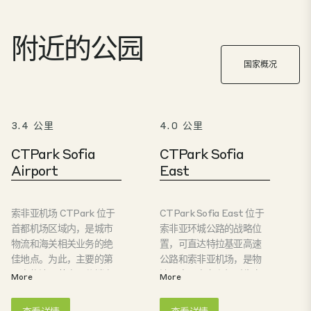
附近的公园
国家概况
3.4 公里
4.0 公里
CTPark Sofia
CTPark Sofia
Airport
East
索非亚机场 CTPark 位于
CTPark Sofia East 位于
首都机场区域内，是城市
索非亚环城公路的战略位
物流和海关相关业务的绝
置，可直达特拉基亚高速
佳地点。为此，主要的第
公路和索非亚机场，是物
三方物流运营商、分销商
流、电子商务和轻型生产
More
More
和快递公司都在该地区布
运营的理想地点。该园区
局。同时，它还确保了与
距离市中心仅 20 分钟车
查看详情
查看详情