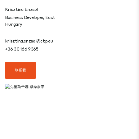
Krisztina Enzsöl
Business Developer, East
Hungary
krisztina.enzsol@ctp.eu
+36 30 166 9365
联系我