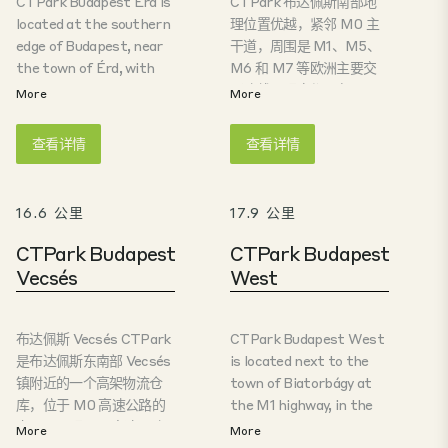
CTPark Budapest Érd is
CTPark 布达佩斯南部地
located at the southern
理位置优越，紧邻 M0 主
edge of Budapest, near
干道，周围是 M1、M5、
the town of Érd, with
M6 和 M7 等欧洲主要交
direct access to the M6
通路线，距离都只有几公
More
More
motorway and excellent
里。布达佩斯市中心距离
connectivity to the M0
酒店仅 18 公里。对于物流
查看详情
查看详情
ring road. Just 25 km
和生产公司来说也是非常
from the city center,
受欢迎的地点。
the park offers a prime
16.6 公里
17.9 公里
location for logistics and
distribution. Developed
CTPark Budapest
CTPark Budapest
on over 70 hectares of
Vecsés
West
land, the site will
feature nearly 190,000
m² of modern
布达佩斯 Vecsés CTPark
CTPark Budapest West
warehouse space,
是布达佩斯东南部 Vecsés
is located next to the
designed to meet the
镇附近的一个高架物流仓
town of Biatorbágy at
highest sustainability
库，位于 M0 高速公路的
the M1 highway, in the
standards. The buildings
交叉口，距 M5 高速公路
vicinity of the M0 ring
More
More
aim for BREEAM
仅 6 公里，距 M4 高速公
road and only 19 kms