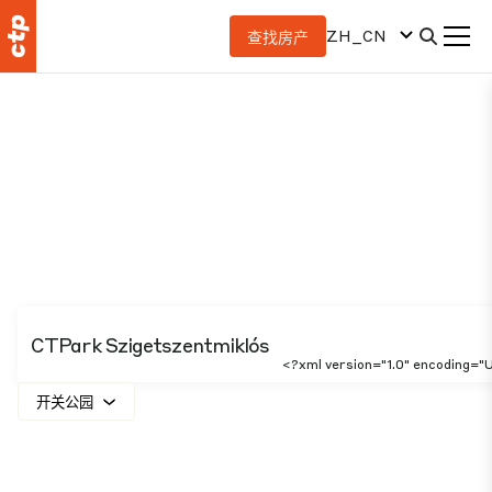
ZH_CN
查找房产
CTPark Szigetszentmiklós
<?xml version="1.0" encoding=
开关公园