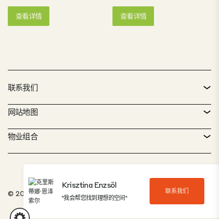
certification,
路仅 7 公里，距布达佩斯
from Budapest city
查看详情
查看详情
incorporating energy-
国际机场仅几分钟车程。
center. The property is
efficient systems and
园区内有匈牙利有史以来
a state-of-the-art
environmentally
第二座获得英国建筑性能
warehouse-distribution
conscious design
评估体系 "使用中 "类 "杰出
and production center, a
throughout the park.
"评级的建筑，以及另外两
green field investment
CTPark Budapest Érd is
座获得 "优秀 "评级的工业
on 91 ha land with a
tailored for companies
仓库。 布达佩斯 CTPark
building complex of over
联系我们
seeking scalable, future-
Vecsés 位于布达佩斯最繁
330,000 m2 floorspace.
proof facilities in a
忙的交通线路上，建筑面
The park houses
联系方式
网站地图
strategic location, with
积超过 80,000 平方米，
Hungary's first ever
easy access to skilled
是物流和生产企业的理想
"Outstanding"-rated
服务台
物业搜索器
物业组合
labor and urban
选择。
BREEAM-certified
infrastructure. Its
CTP 政策
building in the "In use"-
可持续发展
综合物业组合
flexible unit sizes and
category, as well as
ESG-compliant features
招贤纳士
several other, "Very
我们的工作
我们的解决方案
make it a standout
Good" and "Excellent"-
Krisztina Enzsöl
choice for businesses
联系我们
举报入口
© 2026，CTP Invest, spol. s ro.
rated industrial
关于我们
"我会帮您找到理想的空间"
20 佳公园
expanding in Hungary
warehouses. It is the
and across Central
客户入口
largest CTPark in
投资者