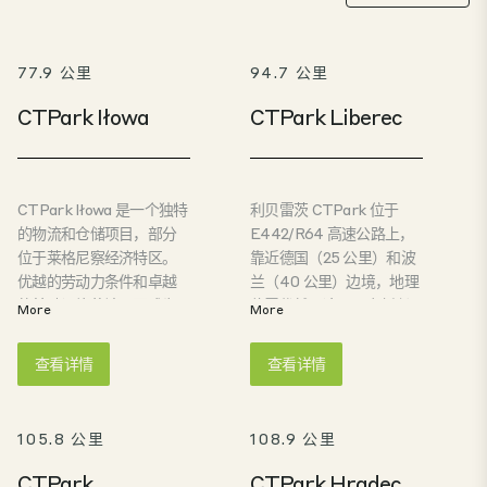
77.9 公里
94.7 公里
CTPark Iłowa
CTPark Liberec
CTPark Iłowa 是一个独特
利贝雷茨 CTPark 位于
的物流和仓储项目，部分
E442/R64 高速公路上，
位于莱格尼察经济特区。
靠近德国（25 公里）和波
优越的劳动力条件和卓越
兰（40 公里）边境，地理
的基础设施使该园区成为
位置优越。这是一个新兴
More
More
寻求在中东欧地区发展的
的高科技和汽车供应区，
物流和电子商务企业的战
具有悠久的工业传统。这
查看详情
查看详情
略选择。CTPark Iłowa 紧
里人口密度高，失业率高
邻正在建设中的 A18 高速
于平均水平。是跨境物流
公路，该高速公路通往德
的理想之地。
105.8 公里
108.9 公里
国边境。园区距离 Iłowa
市中心仅 4 公里。卢布斯
CTPark
CTPark Hradec