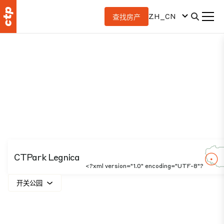
ZH_CN
查找房产
CTPark Legnica
<?xml version="1.0" encoding="UTF-8"?
开关公园