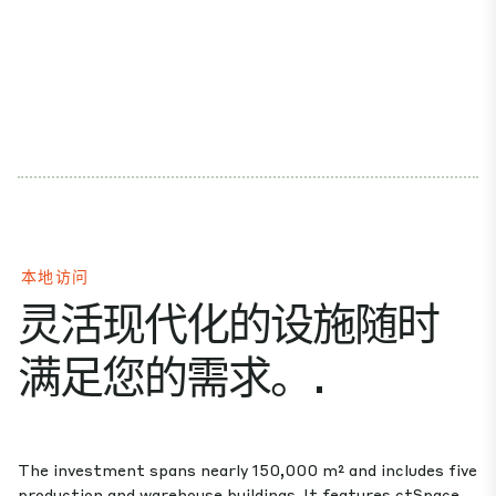
本地访问
灵活现代化的设施随时
满足您的需求。.
The investment spans nearly 150,000 m² and includes five
production and warehouse buildings. It features ctSpace