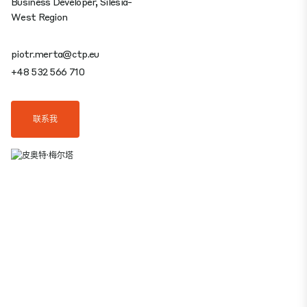
Business Developer, Silesia-
West Region
piotr.merta@ctp.eu
+48 532 566 710
联系我