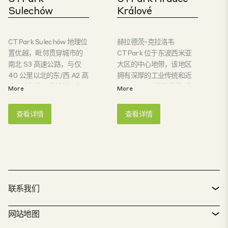
卡省是波兰一个相对年轻
Sulechów
Králové
但同时也是增长最快的物
流市场。对于计划在中东
欧地区扩张或迁移的大型
CTPark Sulechów 地理位
赫拉德茨-克拉洛韦
企业和小型企业来说，这
置优越，毗邻贯穿城市的
CTPark 位于东波西米亚
里都是理想的选址。
南北 S3 高速公路，与仅
大区的中心地带，该地区
40 公里以北的东/西 A2 高
拥有深厚的工业传统和近
速公路相连。在波兰西部
50 万居民。赫拉德茨-克
More
More
的这个关键地区，该位置
拉洛韦市是一个拥有众多
非常适合仓储和轻型生产
大学和世界知名企业的地
查看详情
查看详情
活动，为仅 68 公里外的德
区中心。它与捷克首都布
国市场提供服务。该公园
拉格、波兰和德国相连，
位于南北主干道 E65 高速
是各类企业的理想之地。
公路旁，方便大型运输商
和从仅几公里外的
Sulechów 中心抵达的当地
通勤者抵达。该公园通过
联系我们
公共交通与城市相连。
联系方式
网站地图