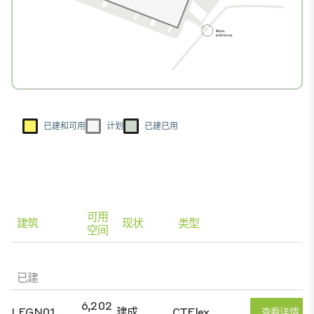
已建和可用
计划
已建已用
可用
建筑
现状
类型
空间
已建
6,202
LEGN01
建成
CTFlex
查看详情