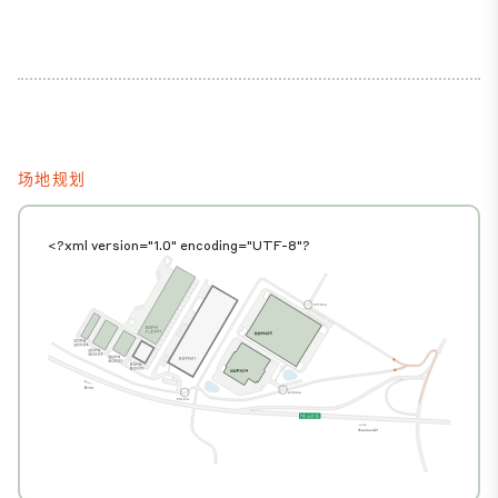
场地规划
<?xml version="1.0" encoding="UTF-8"?