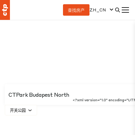
ZH_CN
查找房产
CTPark Budapest North
<?xml version="1.0" encoding="UT
开关公园