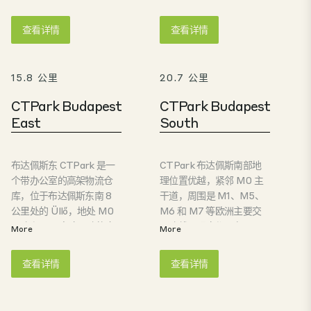
尔村。由于其优越的地理
仅 6 公里，距 M4 高速公
位置，该地区被认为是一
路仅 7 公里，距布达佩斯
查看详情
查看详情
个重要的国内和国际枢
国际机场仅几分钟车程。
纽。布达佩斯城市群是匈
园区内有匈牙利有史以来
牙利最具竞争力的地区，
第二座获得英国建筑性能
15.8 公里
20.7 公里
也是一个重要的连接点，
评估体系 "使用中 "类 "杰出
使其成为连接匈牙利与欧
"评级的建筑，以及另外两
CTPark Budapest
CTPark Budapest
洲和全球经济、社会和流
座获得 "优秀 "评级的工业
East
South
通的独特纽带。
仓库。 布达佩斯 CTPark
Vecsés 位于布达佩斯最繁
忙的交通线路上，建筑面
布达佩斯东 CTPark 是一
CTPark 布达佩斯南部地
积超过 80,000 平方米，
个带办公室的高架物流仓
理位置优越，紧邻 M0 主
是物流和生产企业的理想
库，位于布达佩斯东南 8
干道，周围是 M1、M5、
选择。
公里处的 Üllő，地处 M0
M6 和 M7 等欧洲主要交
环路和 M4 高速公路的交
通路线，距离都只有几公
More
More
汇处。距布达佩斯国际机
里。布达佩斯市中心距离
场仅几分钟车程。布达佩
酒店仅 18 公里。对于物流
查看详情
查看详情
斯东 CTPark 位于进出布
和生产公司来说也是非常
达佩斯最繁忙的中转路线
受欢迎的地点。
上，也是物流和生产公司