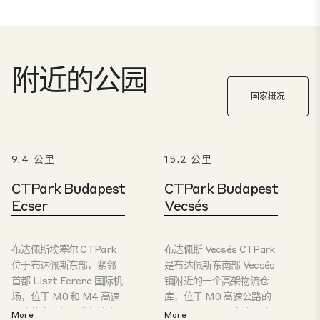
附近的公园
国家概况
9.4 公里
15.2 公里
CTPark Budapest
CTPark Budapest
Ecser
Vecsés
布达佩斯埃塞尔 CTPark
布达佩斯 Vecsés CTPark
位于布达佩斯东部，紧邻
是布达佩斯东南部 Vecsés
首都 Liszt Ferenc 国际机
镇附近的一个高架物流仓
场，位于 M0 和 M4 高速
库，位于 M0 高速公路的
公路的交汇处，毗邻埃塞
交叉口，距 M5 高速公路
More
More