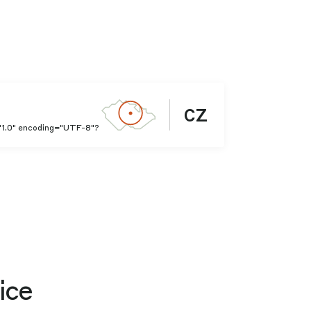
CZ
"1.0" encoding="UTF-8"?
ice