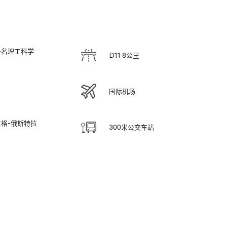
0多名理工科学
D11 8公里
国际机场
格-俄斯特拉
300米公交车站