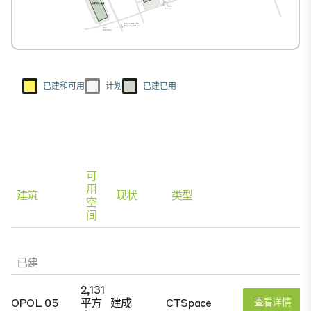
已建和可用
计划
已建已用
可
用
建筑
现状
类型
空
间
已建
2,131
OPOL 05
平方
建成
CTSpace
查看详情