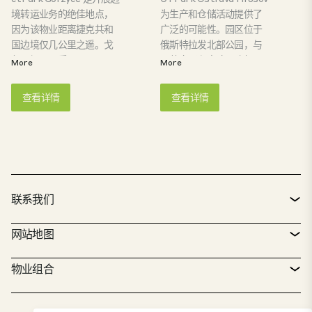
in Europe. CTPark
境转运业务的绝佳地点，
为生产和仓储活动提供了
Zabrze is located in the
因为该物业距离捷克共和
广泛的可能性。园区位于
heart of a region with
国边境仅几公里之遥。戈
俄斯特拉发北部公园，与
traditions related to
尔日切项目采用 CTSpace
公共交通和高速公路相
More
More
industry, 25 km from
概念，非常适合物流活
连。附近居民区的员工也
the center of Katowice,
动、配送中心或供应链。
可方便地前往园区。园区
查看详情
查看详情
near the junction of A1
ctPark Gorzyce 位于通往
为客户在此开展业务提供
and A4 motorways,
捷克共和国的 A1 高速公路
了所有必要的基础设施。
connecting the park
旁。这里是国际贸易和物
with Germany, and an
流的绝佳地点。
automotive cluster in
the Czech Republic and
Slovakia.
联系我们
联系方式
网站地图
服务台
物业搜索器
物业组合
CTP 政策
可持续发展
综合物业组合