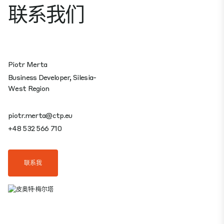
联系我们
Piotr Merta
Business Developer, Silesia-
West Region
piotr.merta@ctp.eu
+48 532 566 710
联系我