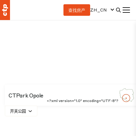
ZH_CN
查找房产
CTPark Opole
<?xml version="1.0" encoding="UTF-8"?
开关公园