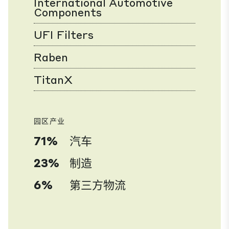
International Automotive
Components
UFI Filters
Raben
TitanX
园区产业
71%
汽车
23%
制造
6%
第三方物流