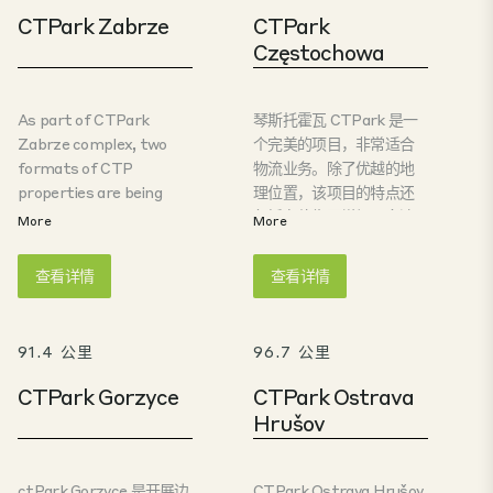
CTPark Zabrze
CTPark
Częstochowa
As part of CTPark
琴斯托霍瓦 CTPark 是一
Zabrze complex, two
个完美的项目，非常适合
formats of CTP
物流业务。除了优越的地
properties are being
理位置，该项目的特点还
built: CTSpace – large
包括在停靠区增加了多达
More
More
warehouse halls and
12.5% 的天窗。得益于良
CTFlex – medium-sized
好的劳动力和完善的基础
查看详情
查看详情
buildings supporting
设施，该园区成为在中欧
various business
和东欧地区寻求发展机会
activities of tenants.
的物流公司的战略选择。
91.4 公里
96.7 公里
The project is located
within the Silesian
CTPark Gorzyce
CTPark Ostrava
Metropolis, which has a
Hrušov
population of 2.7 million
– that makes it one of
the largest urban areas
ctPark Gorzyce 是开展边
CTPark Ostrava Hrušov