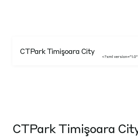
CTPark Timişoara City
<?xml version="1.0
CTPark Timişoara Cit