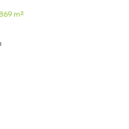
869 m²
²