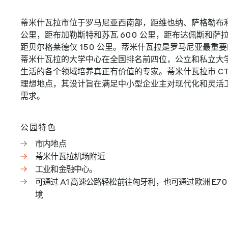
蒂米什瓦拉市位于罗马尼亚西南部，距维也纳、萨格勒布和
公里，距布加勒斯特和苏瓦 600 公里，距布达佩斯和萨拉热
距贝尔格莱德仅 150 公里。蒂米什瓦拉是罗马尼亚最重
蒂米什瓦拉的大学中心在全国排名前四位，公立和私立大
生活的各个领域培养真正有价值的专家。蒂米什瓦拉市 CTP
理想地点，其设计旨在满足中小型企业主对现代化和灵活
需求。
公园特色
市内地点
蒂米什瓦拉机场附近
工业和金融中心。
可通过 A1 高速公路轻松前往匈牙利，也可通过欧洲 E7
境