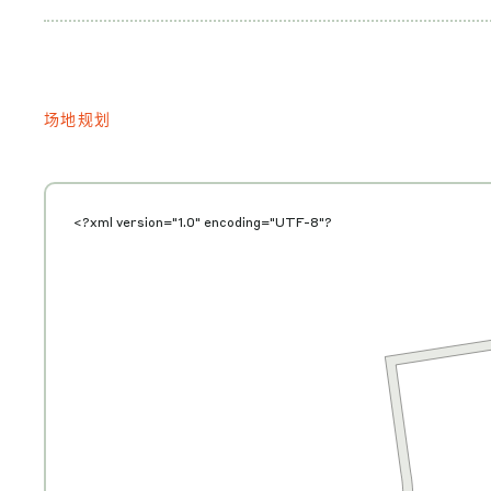
场地规划
<?xml version="1.0" encoding="UTF-8"?