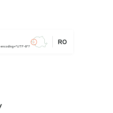
RO
" encoding="UTF-8"?
y