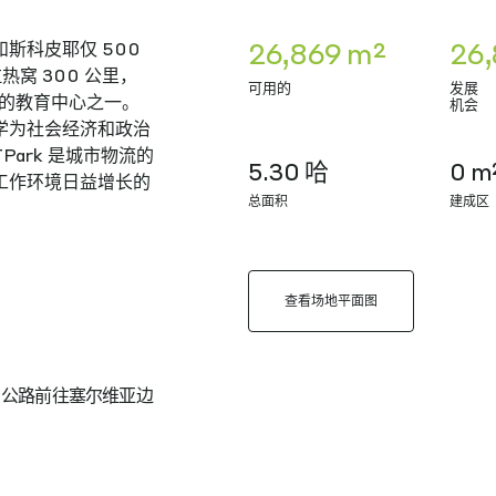
26,869 m²
26,
斯科皮耶仅 500
窝 300 公里，
可用的
发展
要的教育中心之一。
机会
学为社会经济和政治
ark 是城市物流的
5.30 哈
0 m
工作环境日益增长的
总面积
建成区
查看场地平面图
0 公路前往塞尔维亚边