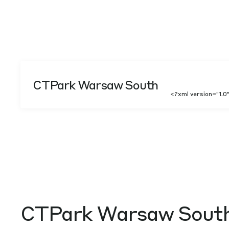
CTPark Warsaw South
<?xml version="1.
CTPark Warsaw Sout