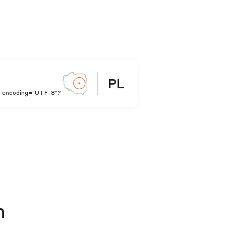
PL
0" encoding="UTF-8"?
h