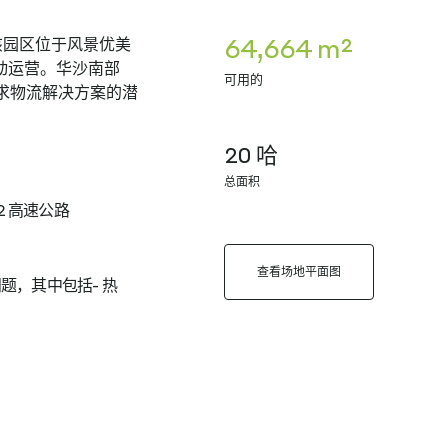
64,664 m²
该园区位于风景优美
动运营。华沙南部
可用的
寻求物流解决方案的潜
20 哈
总面积
2 高速公路
查看场地平面图
题，其中包括- 热