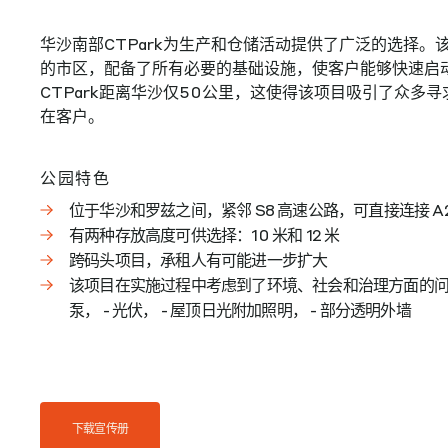
华沙南部CTPark为生产和仓储活动提供了广泛的选择。
的市区，配备了所有必要的基础设施，使客户能够快速启
CTPark距离华沙仅50公里，这使得该项目吸引了众多
在客户。
公园特色
位于华沙和罗兹之间，紧邻 S8 高速公路，可直接连接 A
有两种存放高度可供选择：10 米和 12 米
跨码头项目，承租人有可能进一步扩大
该项目在实施过程中考虑到了环境、社会和治理方面的问
泵， - 光伏， - 屋顶日光附加照明， - 部分透明外墙
下载宣传册