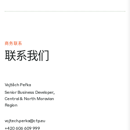
商务联系
联系我们
Vojtěch Peřka
Senior Business Developer,
Central & North Moravian
Region
vojtech.perka@ctp.eu
+420 606 609 999