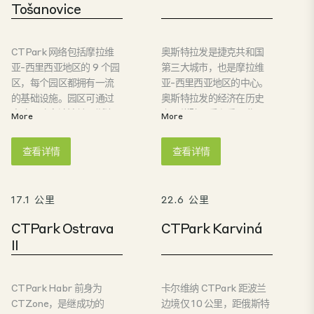
Tošanovice
CTPark 网络包括摩拉维
奥斯特拉发是捷克共和国
亚-西里西亚地区的 9 个园
第三大城市，也是摩拉维
区，每个园区都拥有一流
亚-西里西亚地区的中心。
的基础设施。园区可通过
奥斯特拉发的经济在历史
高速公路直达波兰、斯洛
上以煤矿开采和重工业
More
More
伐克和俄斯特拉发，距离
（钢铁、机械工程）为基
波兰边境仅 15 公里，距离
础。奥斯特拉发的经济在
查看详情
查看详情
斯洛伐克边境仅 35 公里。
历史上曾以煤矿开采和重
Horní Tošanovice 为投资
工业（钢铁、机械工程）
者提供了一个绝佳的地理
为基础。最后一次煤矿开
17.1 公里
22.6 公里
位置，让他们能够进入波
采是在 1999 年，近年来，
兰和斯洛伐克市场，并拥
奥斯特拉发地区已成为汽
CTPark Ostrava
CTPark Karviná
有遍布欧洲的庞大消费者
车工业、IT 行业和工程行
II
网络。
业的主要中心。 俄斯特拉
发 CTPark 距俄斯特拉发
市中心仅 10 公里，通过高
CTPark Habr 前身为
卡尔维纳 CTPark 距波兰
速公路可直达布拉格、布
CTZone，是继成功的
边境仅 10 公里，距俄斯特
尔诺、波兰、斯洛伐克和