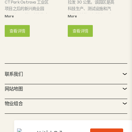
CTPark Ostrava 工业区
拉发 30 公里。该园区是高
奥地利。园区位于基础设
项目之后的新兴商业园
科技生产、测试设施和汽
施发达、教育基础先进的
区。该园区将旧建筑的改
车供应链的理想基地。附
More
More
地区大都市，为投资者提
造与现代工业用途和 ESG
近的俄斯特拉发机场（50
供了稳定的劳动力供应和
标准相结合。
公里）为园区的交通提供
查看详情
查看详情
未来发展的必要保障。园
了便利。
区提供全系列的 CTP 建筑
类型，适用于制造、物
流、研发和后台运营。最
大的大学是奥斯特拉发技
术大学，主要提供技术教
育。
联系我们
联系方式
网站地图
服务台
物业搜索器
物业组合
CTP 政策
可持续发展
综合物业组合
招贤纳士
我们的工作
我们的解决方案