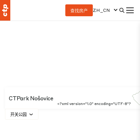
ZH_CN
查找房产
CTPark Nošovice
<?xml version="1.0" encoding="UTF-8"?
开关公园