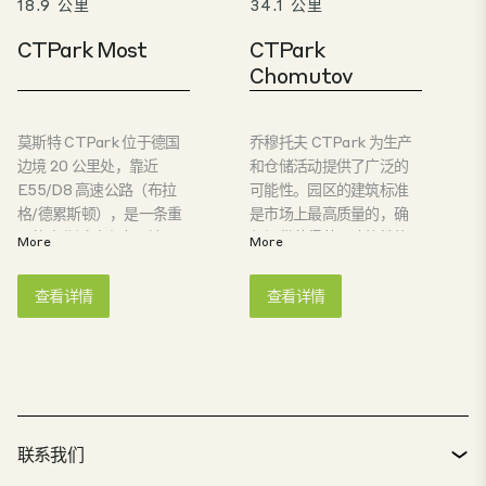
18.9 公里
34.1 公里
CTPark Most
CTPark
Chomutov
莫斯特 CTPark 位于德国
乔穆托夫 CTPark 为生产
边境 20 公里处，靠近
和仓储活动提供了广泛的
E55/D8 高速公路（布拉
可能性。园区的建筑标准
格/德累斯顿），是一条重
是市场上最高质量的，确
要的南北泛欧走廊，地理
保提供获得英国建筑性能
More
More
位置十分优越。该地区拥
评估体系认证的可持续发
有庞大的人口基数、悠久
展解决方案。园区位于乔
查看详情
查看详情
的工业传统和高于平均水
穆托夫市，在 E442 和 D7
平的失业率，确保了熟练
高速公路的交汇处，基础
劳动力的长期供应。
设施完善，交通便利。该
地区的高失业率为仓储或
制造业务提供了大量劳动
力。
联系我们