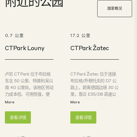
附近的公园
国家概况
0.7 公里
17.2 公里
CTPark Louny
CTPark Žatec
卢尼 CTPark 位于布拉格
CTPark Žatec 位于连接
东北 50 公里、特普利采以
布拉格/乔穆托夫的 D7 公
南 40 公里处。该地区劳动
路上，距离德国边境 30 公
力成本低、可用性强，便
里，靠近 E55/D8 高速公
于前往生产中心和消费市
路（布拉格/德累斯顿），
More
More
场。快速的公路交通和中
地理位置十分优越。该地
心位置使该园区成为物流
区位于三个区之间，距园
查看详情
查看详情
和高科技生产的理想之
区 30 公里半径范围内约有
地。
30 万居民。