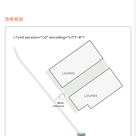
场地规划
<?xml version="1.0" encoding="UTF-8"?