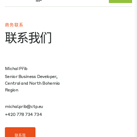
商务联系
联系我们
Michal Přib
Senior Business Developer,
Central and North Bohemia
Region
michal.prib@ctp.eu
+420 778 734 734
联系我