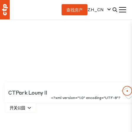
ZH_CN
查找房产
CTPark Louny II
<?xml version="1.0" encoding="UTF-8"?
开关公园