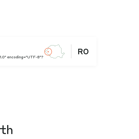
RO
"1.0" encoding="UTF-8"?
rth