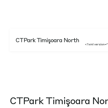
CTPark Timişoara North
<?xml version=
CTPark Timişoara No