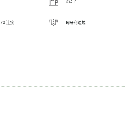
2公里
E70 连接
匈牙利边境