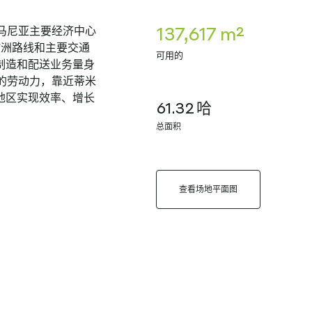
137,617 m²
位于罗马尼亚主要经济中心
欧洲路线和主要交通
可用的
制造和配送业务量身
有熟练的劳动力，靠近蒂米
地区实现效率、增长
61.32 哈
总面积
查看场地平面图