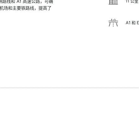
 欧洲路线和 A1 高速公路，可确
11 公里
机场和主要铁路线，提高了
A1 和 