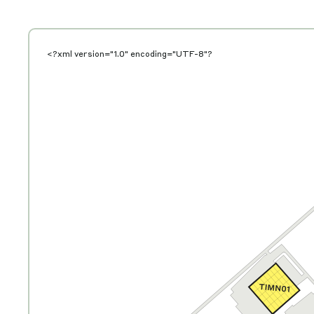
<?xml version="1.0" encoding="UTF-8"?